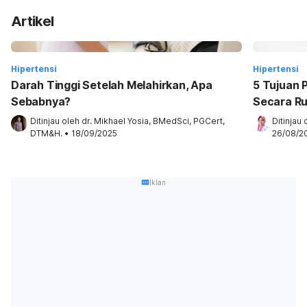
Artikel
Hipertensi
Hipertensi
Darah Tinggi Setelah Melahirkan, Apa
5 Tujuan 
Sebabnya?
Secara Ru
Ditinjau oleh 
dr. Mikhael Yosia, BMedSci, PGCert, 
Ditinjau 
DTM&H.
•
18/09/2025
26/08/2
Iklan