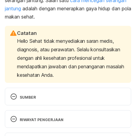
serangan jantung. Salah satu
cara mencegah serangan
jantung
adalah dengan menerapkan gaya hidup dan pola
makan sehat.
Catatan
Hello Sehat tidak menyediakan saran medis,
diagnosis, atau perawatan. Selalu konsultasikan
dengan ahli kesehatan profesional untuk
mendapatkan jawaban dan penanganan masalah
kesehatan Anda.
SUMBER
Women and Heart Disease. Retrieved 13 May 
2020, from https://www.cardiosmart.org/Heart-
RIWAYAT PENGERJAAN
Conditions/Women-and-Coronary-Artery-Disease
Versi Terbaru