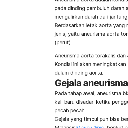
pada dinding pembuluh darah ao
mengalirkan darah dari jantung
Berdasarkan letak aorta yang 
jenis, yaitu aneurisma aorta to
(perut).
Aneurisma aorta torakalis dan
Kondisi ini akan meningkatkan r
dalam dinding aorta.
Gejala aneurisma
Pada tahap awal, aneurisma bia
kali baru disadari ketika
pengge
pecah pecah.
Gejala yang timbul pun bisa b
Melansir
Mayo Clinic
, berikut