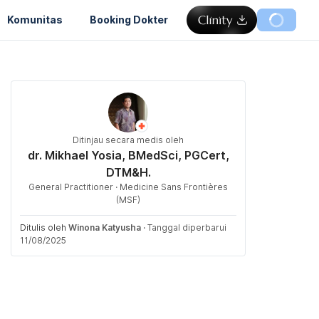
Komunitas
Booking Dokter
Ditinjau secara medis oleh
dr. Mikhael Yosia, BMedSci, PGCert,
DTM&H.
General Practitioner · Medicine Sans Frontières
(MSF)
Ditulis oleh
Winona Katyusha
·
Tanggal diperbarui
11/08/2025