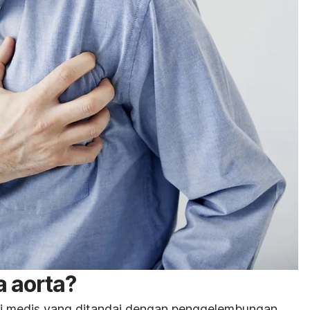
a aorta?
si medis yang ditandai dengan penggelembungan