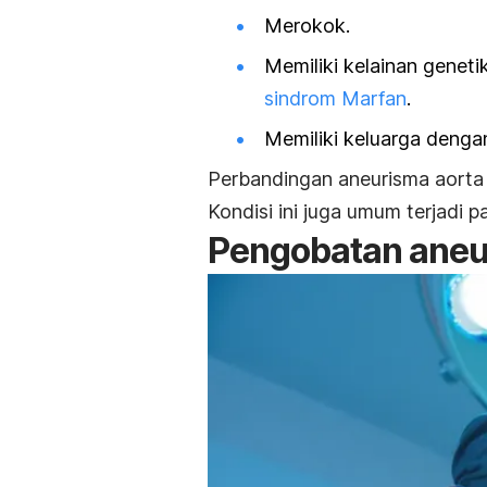
Merokok.
Memiliki kelainan genet
sindrom Marfan
.
Memiliki keluarga denga
Perbandingan a
neurisma aorta 
Kondisi ini juga umum terjadi p
Pengobatan aneu