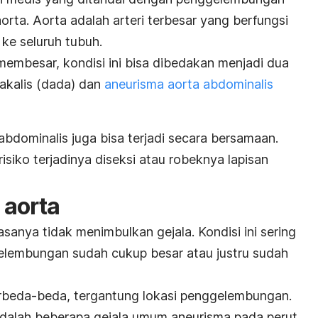
rta. Aorta adalah arteri terbesar yang berfungsi
 ke seluruh tubuh.
membesar, kondisi ini bisa dibedakan menjadi dua
rakalis (dada) dan
aneurisma aorta abdominalis
abdominalis
juga bisa terjadi secara bersamaan.
isiko terjadinya diseksi atau
robeknya
lapisan
 aorta
sanya tidak menimbulkan gejala. Kondisi ini sering
lembungan sudah cukup besar atau justru sudah
erbeda-beda, tergantung lokasi penggelembungan.
 adalah beberapa gejala umum aneurisma pada perut.