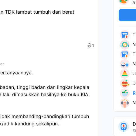
8
n TDK lambat tumbuh dan berat 
T
N
1
T
N
ner
pertanyaannya.
U
D
 badan, tinggi badan dan lingkar kepala
R
n lalu dimasukkan hasilnya ke buku KIA
N
a tidak membanding-bandingkan tumbuh
/adik kandung sekalipun.
D
1