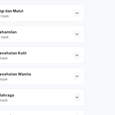
igi dan Mulut
0
topik
ehamilan
2
topik
esehatan Kulit
topik
esehatan Wanita
topik
lahraga
topik