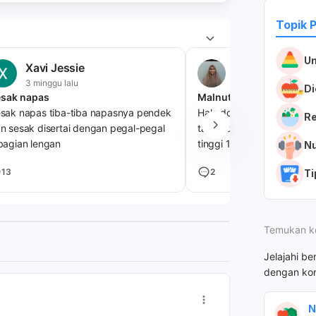
Topik 
U
Xavi Jessie
Syakila
3 minggu lalu
1 bulan lalu
Di
sak napas
Malnutrisi
sak napas tiba-tiba napasnya pendek
Halo dokter, saya wanita 
R
n sesak disertai dengan pegal-pegal
tahun dengan berat bada
bagian lengan
tinggi 160 merasa sangat
Nu
karna sangat susah menai
13
2
Ti
badan walaupun saya su
untuk surplus kalori, adak
rekomendasi vit yang bi
saya menaikkan berat ba
Temukan k
Jelajahi be
dengan kon
N