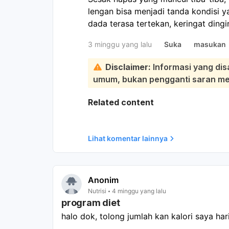
lengan bisa menjadi tanda kondisi ya
dada terasa tertekan, keringat dingin
diperiksa segera. Kemungkinan peny
3 minggu yang lalu
Suka
masukan
paru-paru, asma, serangan panik, ata
berlangsung, segera ke IGD atau hu
Disclaimer:
Informasi yang dis
duduk tegak, longgarkan pakaian, 
umum, bukan pengganti saran medi
udara baik. Jika punya inhaler ata
gunakan sesuai anjuran.
Related content
Lihat komentar lainnya
Anonim
Nutrisi
4 minggu yang lalu
program diet
halo dok, tolong jumlah kan kalori saya hari