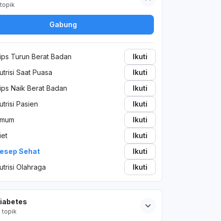
topik
Gabung
ips Turun Berat Badan
Ikuti
utrisi Saat Puasa
Ikuti
ips Naik Berat Badan
Ikuti
utrisi Pasien
Ikuti
mum
Ikuti
iet
Ikuti
esep Sehat
Ikuti
utrisi Olahraga
Ikuti
iabetes
2
topik