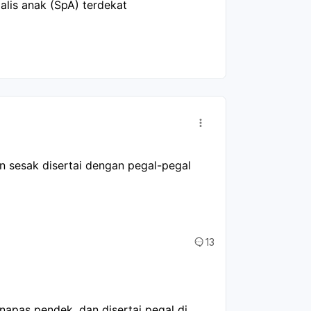
alis anak (SpA) terdekat
 sesak disertai dengan pegal-pegal 
13
napas pendek, dan disertai pegal di