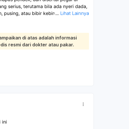
ng serius, terutama bila ada nyeri dada,
, pusing, atau bibir kebiruan. Ini perlu
...
Lihat Lainnya
ebabnya bisa dari gangguan jantung,
u reaksi alergi. Jika keluhan sedang
bungi bantuan medis. Sambil menunggu,
ampaikan di atas adalah informasi
dan usahakan berada di tempat dengan
s resmi dari dokter atau pakar.
u obat yang memang diresepkan dokter,
 ini