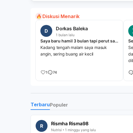
Diskusi Menarik
Dorkas Baleka
D
1 bulan lalu
Saya baru hamil 3 bulan tapi perut saya sudah kelihatan seperti hamil 5 atau 6 bulan. itu kenapa ya dok?
Se
Kadang tengah malam saya masuk
Se
angin, sering buang air kecil
da
di
1
74
Terbaru
Populer
Rismha Risma98
R
Nutrisi
1 minggu yang lalu