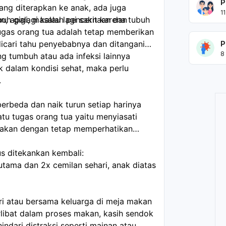
P
ng diterapkan ke anak, ada juga
11
buh gigi, masalah pencernaan dan
n, apalagi kalau lagi sakit karena tubuh
ugas orang tua adalah tetap memberikan
P
8
g tumbuh atau ada infeksi lainnya
k dalam kondisi sehat, maka perlu
.
erbeda dan naik turun setiap harinya
atu tugas orang tua yaitu menyiasati
akan dengan tetap memperhatikan
us ditekankan kembali:
tama dan 2x cemilan sehari, anak diatas
iri atau bersama keluarga di meja makan
rlibat dalam proses makan, kasih sendok
hindari distraksi seperti mainan atau