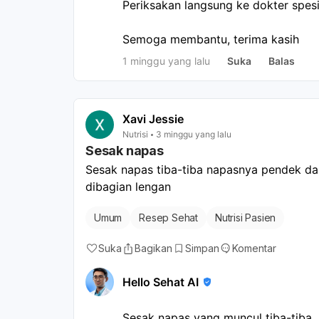
Periksakan langsung ke dokter spesi
Semoga membantu, terima kasih
1 minggu yang lalu
Suka
Balas
Xavi Jessie
Nutrisi
3 minggu yang lalu
Sesak napas
Sesak napas tiba-tiba napasnya pendek dan
dibagian lengan
Umum
Resep Sehat
Nutrisi Pasien
Suka
Bagikan
Simpan
Komentar
Hello Sehat AI
Sesak napas yang muncul tiba-tiba, 