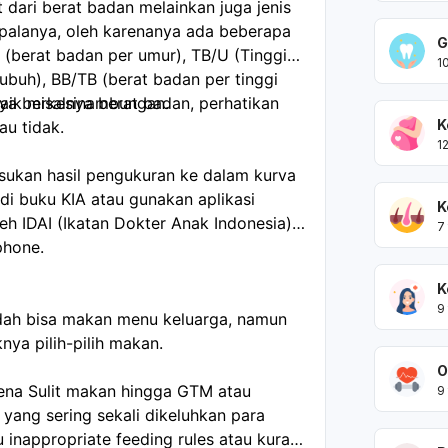
 dari berat badan melainkan juga jenis
epalanya, oleh karenanya ada beberapa
G
 (berat badan per umur), TB/U (Tinggi
1
ubuh), BB/TB (berat badan per tinggi
hnya berkesinambungan.
aik misalnya berat badan, perhatikan
K
au tidak.
1
asukan hasil pengukuran ke dalam kurva
di buku KIA atau gunakan aplikasi
K
 IDAI (Ikatan Dokter Anak Indonesia)
7
phone.
K
9
sudah bisa makan menu keluarga, namun
nya pilih-pilih makan.
O
rena Sulit makan hingga GTM atau
9
yang sering sekali dikeluhkan para
 inappropriate feeding rules atau kurang