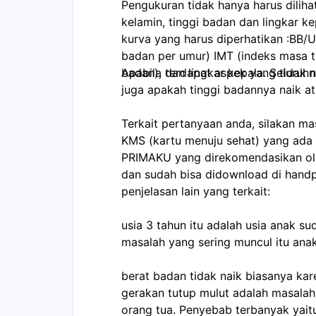
Pengukuran tidak hanya harus dilihat
kelamin, tinggi badan dan lingkar k
kurva yang harus diperhatikan :BB/U
badan per umur) IMT (indeks masa t
badan), dan lingkar kepala. Seluru
Apabila terdapat aspek yang tidak n
juga apakah tinggi badannya naik at
Terkait pertanyaan anda, silakan m
KMS (kartu menuju sehat) yang ada 
PRIMAKU yang direkomendasikan oleh
dan sudah bisa didownload di hand
penjelasan lain yang terkait:
usia 3 tahun itu adalah usia anak 
masalah yang sering muncul itu anak
berat badan tidak naik biasanya ka
gerakan tutup mulut adalah masalah 
orang tua. Penyebab terbanyak yaitu