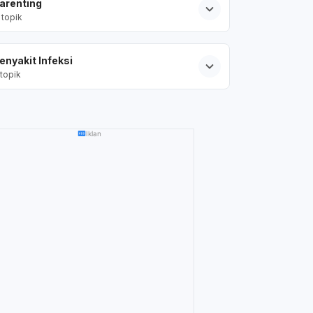
arenting
topik
enyakit Infeksi
topik
Iklan