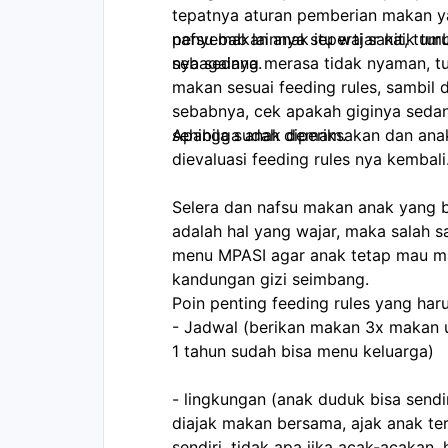
tepatnya aturan pemberian makan ya
penyebab lainnya seperti sakit, tum
nafsu makan anak itu wajar naik turu
sebagainya.
nya sedang merasa tidak nyaman, t
makan sesuai feeding rules, sambil dicari tahu penyebabnya dan ditangani
sebabnya, cek apakah giginya sedan
sehingga anak demam.
Apabila sudah diperiksakan dan ana
dievaluasi feeding rules nya kembali
Selera dan nafsu makan anak yang b
adalah hal yang wajar, maka salah s
menu MPASI agar anak tetap mau m
kandungan gizi seimbang.
Poin penting feeding rules yang har
- Jadwal (berikan makan 3x makan u
1 tahun sudah bisa menu keluarga)
- lingkungan (anak duduk bisa send
diajak makan bersama, ajak anak te
sendiri, tidak apa jika acak-acakan, 