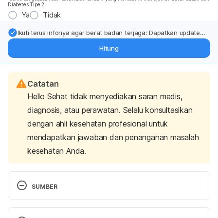
Diabetes Tipe 2
Ya
Tidak
Ikuti terus infonya agar berat badan terjaga: Dapatkan update
dari pakar mengenai dukungan dan perawatan berat badan
Hitung
langsung ke inbox Anda.
Catatan
Hello Sehat tidak menyediakan saran medis,
diagnosis, atau perawatan. Selalu konsultasikan
dengan ahli kesehatan profesional untuk
mendapatkan jawaban dan penanganan masalah
kesehatan Anda.
SUMBER
Gas in Urine – Kidney and Urinary Tract Disorders – 
MSD Manual Consumer Version
. MSD Manual 