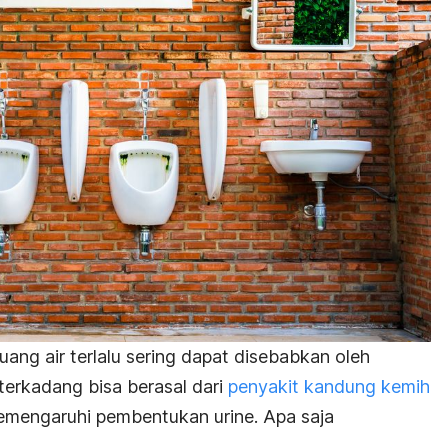
buang air terlalu sering dapat disebabkan oleh
terkadang bisa berasal dari
penyakit kandung kemih
emengaruhi pembentukan urine. Apa saja