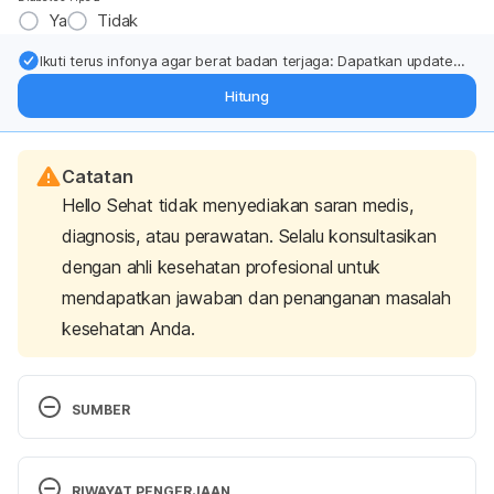
Ya
Tidak
Ikuti terus infonya agar berat badan terjaga: Dapatkan update
dari pakar mengenai dukungan dan perawatan berat badan
Hitung
langsung ke inbox Anda.
Catatan
Hello Sehat tidak menyediakan saran medis,
diagnosis, atau perawatan. Selalu konsultasikan
dengan ahli kesehatan profesional untuk
mendapatkan jawaban dan penanganan masalah
kesehatan Anda.
SUMBER
Jeong J. N. (2018). Effect of Pre-meal Water 
Consumption on Energy Intake and Satiety in Non-
RIWAYAT PENGERJAAN