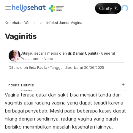
Kesehatan Wanita
Infeksi Jamur Vagina
Vaginitis
Ditinjau secara medis oleh
dr. Damar Upahita
·
General
Practitioner
·
None
Ditulis oleh
Ihda Fadila
·
Tanggal diperbarui 30/06/2025
Indeks:
Definisi
Gejala
Vagina terasa gatal dan sakit bisa menjadi tanda dari
Penyebab
vaginitis atau radang vagina yang dapat terjadi karena
Faktor risiko
Komplikasi
berbagai penyebab. Meski pada beberapa kasus dapat
Diagnosis
hilang dengan sendirinya, radang vagina yang parah
Pengobatan
berisiko menimbulkan masalah kesehatan lainnya.
Pencegahan