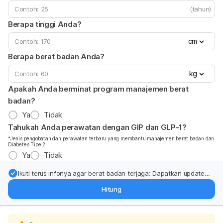
(tahun)
Berapa tinggi Anda?
cm
Berapa berat badan Anda?
kg
Apakah Anda berminat program manajemen berat
badan?
Ya
Tidak
Tahukah Anda perawatan dengan GIP dan GLP-1?
*Jenis pengobatan dan perawatan terbaru yang membantu manajemen berat badan dan
Diabetes Tipe 2
Ya
Tidak
Ikuti terus infonya agar berat badan terjaga: Dapatkan update
dari pakar mengenai dukungan dan perawatan berat badan
Hitung
langsung ke inbox Anda.