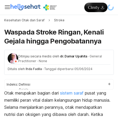
Kesehatan Otak dan Saraf
Stroke
Waspada Stroke Ringan, Kenali
Gejala hingga Pengobatannya
Ditinjau secara medis oleh
dr. Damar Upahita
·
General
Practitioner
·
None
Ditulis oleh
Ihda Fadila
·
Tanggal diperbarui 05/06/2024
Indeks:
Definisi
Gejala
Otak merupakan bagian dari
sistem saraf
pusat yang
Penyebab
memiliki peran vital dalam kelangsungan hidup manusia.
Faktor risiko
Diagnosis
Selama menjalankan perannya, otak mendapatkan
Pengobatan
nutrisi dan oksigen yang dibawa oleh darah. Ketika
Pencegahan