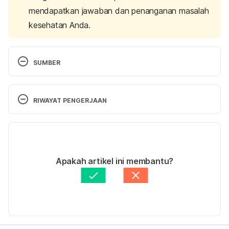
mendapatkan jawaban dan penanganan masalah
kesehatan Anda.
SUMBER
Diet after stroke fact sheet. (n.d.). Retrieved 
20 
August 2024,
 from 
RIWAYAT PENGERJAAN
https://strokefoundation.org.au/what-we-do/for-
survivors-and-carers/after-stroke-factsheets/diet-
Versi Terbaru
after-stroke-fact-sheet
27/08/2024
British Heart Foundation. (2018). How to cope with 
Ditulis oleh
dr. Raissa Edwina Djuanda, M. Gizi, 
Apakah artikel ini membantu?
eating difficulties after a stroke. Retrieved 
20 
Sp.GK.
August 2024,
 from 
Diperbarui oleh: 
Ihda Fadila
https://www.bhf.org.uk/informationsupport/heart-
matters-magazine/nutrition/eating-after-a-stroke
Cleveland Clinic. (2024). 10 Tips for Changing Your 