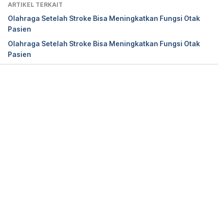
ARTIKEL TERKAIT
Diet After a Stroke. Retrieved 
20 August 2024,
Olahraga Setelah Stroke Bisa Meningkatkan Fungsi Otak
from https://health.clevelandclinic.org/diet-after-
Pasien
stroke
Olahraga Setelah Stroke Bisa Meningkatkan Fungsi Otak
Pasien
Eat a healthy diet. (N.d.). Retrieved 
20 August 
2024,
 from 
https://www.stroke.org.uk/stroke/manage-risk/eat-
healthy-diet
Memuat...
About Us. (n.d.). Retrieved 
20 August 2024,
 from 
https://www.massgeneralbrigham.org/en/about/ne
wsroom/articles/foods-that-help-prevent-stroke
Healthy eating following a Stroke. (N.d.). Retrieved 
20 August 2024,
 from 
https://www.wihb.scot.nhs.uk/wp-
content/uploads/2021/07/Healthy-Eating-
Following-a-Stroke.pdf