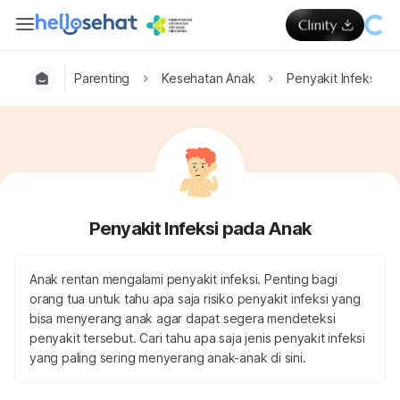
Parenting
Kesehatan Anak
Penyakit Infeksi p
Penyakit Infeksi pada Anak
Anak rentan mengalami penyakit infeksi. Penting bagi
orang tua untuk tahu apa saja risiko penyakit infeksi yang
bisa menyerang anak agar dapat segera mendeteksi
penyakit tersebut. Cari tahu apa saja jenis penyakit infeksi
yang paling sering menyerang anak-anak di sini.