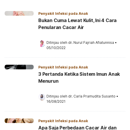
Penyakit Infeksi pada Anak
Bukan Cuma Lewat Kulit, Ini 4 Cara
Penularan Cacar Air
Ditinjau oleh 
dr. Nurul Fajriah Afiatunnisa
•
05/10/2022
Penyakit Infeksi pada Anak
3 Pertanda Ketika Sistem Imun Anak
Menurun
Ditinjau oleh 
dr. Carla Pramudita Susanto
•
16/08/2021
Penyakit Infeksi pada Anak
Apa Saja Perbedaan Cacar Air dan