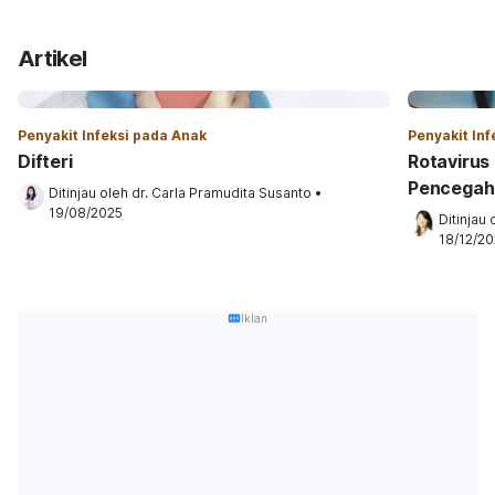
Artikel
Penyakit Infeksi pada Anak
Penyakit Inf
Difteri
Rotavirus
Pencegah
Ditinjau oleh 
dr. Carla Pramudita Susanto
•
19/08/2025
Ditinjau 
18/12/2
Iklan