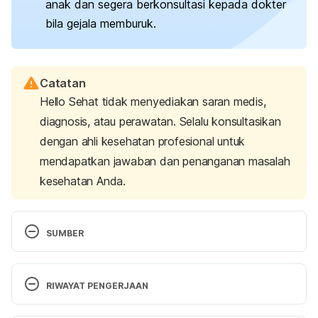
anak dan segera berkonsultasi kepada dokter
bila gejala memburuk.
Catatan
Hello Sehat tidak menyediakan saran medis,
diagnosis, atau perawatan. Selalu konsultasikan
dengan ahli kesehatan profesional untuk
mendapatkan jawaban dan penanganan masalah
kesehatan Anda.
SUMBER
Guerra, A. M. (2023). Hand, Foot, and Mouth 
Disease. Retrieved 
30 April 2025,
 from 
RIWAYAT PENGERJAAN
https://www.ncbi.nlm.nih.gov/books/NBK431082/
Versi Terbaru