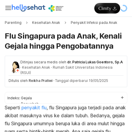
Parenting
Kesehatan Anak
Penyakit Infeksi pada Anak
Flu Singapura pada Anak, Kenali
Gejala hingga Pengobatannya
Ditinjau secara medis oleh
dr. Patricia Lukas Goentoro, Sp.A
·
Kesehatan Anak
·
Rumah Sakit Universitas Indonesia
(RSUI)
Ditulis oleh
Reikha Pratiwi
·
Tanggal diperbarui 19/05/2025
Indeks:
Gejala
Penyebab
Seperti
penyakit flu
, flu Singapura juga terjadi pada anak
Diagnosis
akibat masuknya virus ke dalam tubuh. Bedanya, gejala
Pengobatan
flu Singapura umumnya berupa luka di area mulut hingga
ruam serta bintik-bintik merah. Apa saja gejala flu