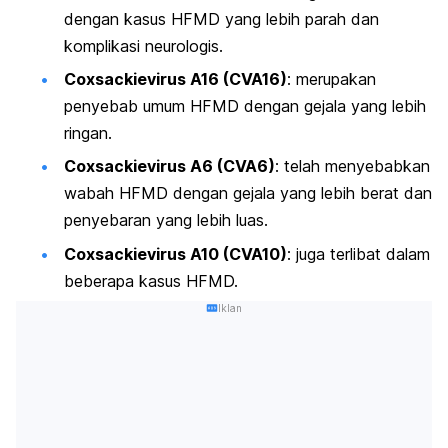
dengan kasus HFMD yang lebih parah dan
komplikasi neurologis.
​
Coxsackievirus A16 (CVA16)
: m
erupakan
penyebab umum HFMD dengan gejala yang lebih
ringan.
​
Coxsackievirus A6 (CVA6)
: t
elah menyebabkan
wabah HFMD dengan gejala yang lebih berat dan
penyebaran yang lebih luas.
​
Coxsackievirus A10 (CVA10)
: j
uga terlibat dalam
beberapa kasus HFMD.
Iklan