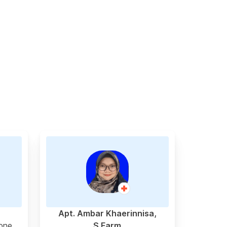
Apt. Ambar Khaerinnisa,
one
S.Farm