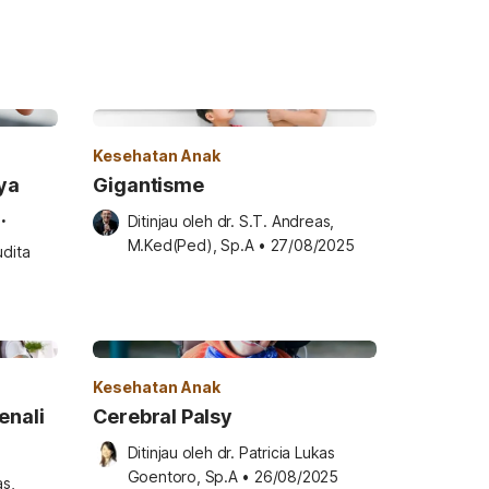
Kesehatan Anak
ya
Gigantisme
Ditinjau oleh 
dr. S.T. Andreas, 
kstrem
M.Ked(Ped), Sp.A
•
27/08/2025
dita 
Kesehatan Anak
enali
Cerebral Palsy
Ditinjau oleh 
dr. Patricia Lukas 
Goentoro, Sp.A
•
26/08/2025
s, 