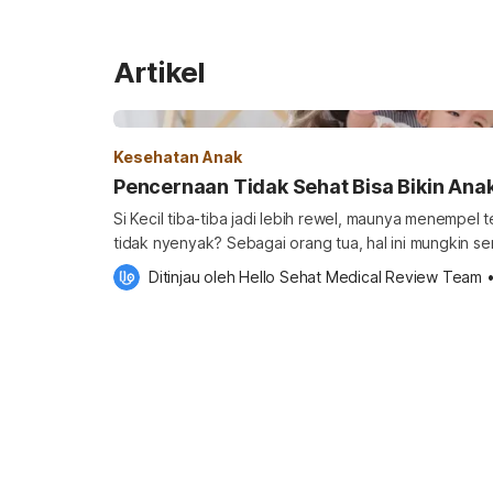
Artikel
Kesehatan Anak
Pencernaan Tidak Sehat Bisa Bikin Ana
Si Kecil tiba-tiba jadi lebih rewel, maunya menempel 
tidak nyenyak? Sebagai orang tua, hal ini mungkin se
manja” atau “lagi GTM”. Padahal, tanda-tanda tersebut bisa saja berkaitan dengan
Ditinjau oleh 
Hello Sehat Medical Review Team
kondisi pencernaan si Kecil yang sedang kurang nyam
orang tua untuk lebih peka terhadap tanda […]