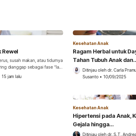
Kesehatan Anak
k Rewel
Ragam Herbal untuk Da
Tahan Tubuh Anak dan
terus, susah makan, atau tidurnya
ring dianggap sebagai fase “lagi
Keluarga Saat Cuaca E
Ditinjau oleh 
dr. Carla Pramu
•
15 jam lalu
Susanto
•
10/09/2025
an. Karena itu, penting bagi
Kesehatan Anak
Hipertensi pada Anak, K
Gejala hingga
Pengobatannya
Ditinjau oleh 
dr. S.T. Andrea