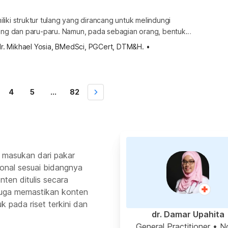
iki struktur tulang yang dirancang untuk melindungi
tung dan paru-paru. Namun, pada sebagian orang, bentuk
mengalami kelainan sejak lahir. Salah satu kelainan yang
dr. Mikhael Yosia, BMedSci, PGCert, DTM&H.
•
h pectus excavatum. Ketahui selengkapnya terkait pectus
yi di sini. Apa itu pectus excavatum? Pectus excavatum
lah kelainan bawaan yang menyebabkan tulang […]
4
5
...
82
 masukan dari pakar
ional sesuai bidangnya
ten ditulis secara
 juga memastikan konten
k pada riset terkini dan
dr. Damar Upahita
General Practitioner
• N