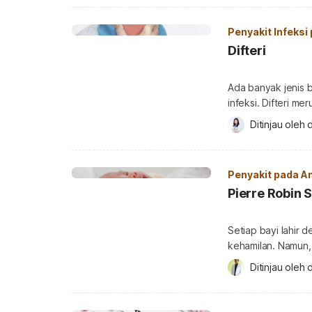
ciri-ciri bayi aut
samar. Memang, a
Penyakit Infeksi
Difteri
Ada banyak jenis 
infeksi. Difteri me
terhadap bakteri.
Ditinjau oleh 
d
dunia. Jika tidak 
berakibat fatal, te
difteri? Difteri ata
Penyakit pada A
Pierre Robin
Setiap bayi lahir
kehamilan. Namun
proses tumbuh kem
Ditinjau oleh 
syndrome. Apa itu
Apa itu Pierre Ro
Robin adalah kela