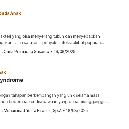
is (sebutan lama untuk autisme, -red) yang awalnya tampak
pa […]
 pada Anak
bakteri yang bisa menyerang tubuh dan menyebabkan
rupakan salah satu jenis penyakit infeksi akibat paparan
 Penyakit ini cukup berbahaya dan sempat menjadi wabah
r. Carla Pramudita Susanto
•
19/08/2025
dicegah dan ditangani dengan tepat, penyakit ini bisa
rutama pada anak-anak dan orang lanjut usia (lansia). Apa itu
u diphtheria […]
nak
 Syndrome
 dengan tahapan perkembangan yang unik selama masa
, ada beberapa kondisi bawaan yang dapat mengganggu
bang sejak dini. Salah satunya adalah Pierre Robin
dr. Muhammad Yusra Firdaus, Sp.A
•
18/08/2025
 Pierre Robin syndrome? Ketahui selengkapnya di bawah ini.
bin syndrome? Pierre Robin syndrome atau sindrom Pierre
inan bawaan langka pada bayi […]