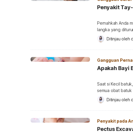
Penyakit Tay
Pernahkah Anda m
langka yang dituru
memahami dan mew
Ditinjau oleh 
d
orangtua untuk m
memiliki anak. Apa
Sachs disease ada
Gangguan Perna
pada sistem […]
Apakah Bayi B
Saat si Kecil batu
semua obat batuk 
memberikan obat 
Ditinjau oleh 
d
Jika demikian, ap
seperti apa yang 
Apakah bayi boleh
Penyakit pada A
Pectus Exca