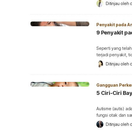
lahir dengan ukuran
Ditinjau oleh 
Ketahui lebih lanju
Apa itu makrosefal
makrosefalus, adala
Penyakit pada A
9 Penyakit p
Seperti yang tela
terjadi penyakit, t
kekebalan tubuh a
Ditinjau oleh 
d
sehingga rentan te
rentan dialami ole
Penyakit yang bisa
Gangguan Perke
5 Ciri-Ciri B
Autisme (autis) 
fungsi otak dan s
pada usia di atas 
Ditinjau oleh 
d
sejak bayi. Keterl