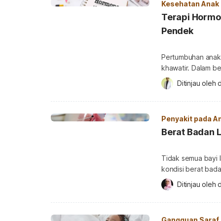
Kesehatan Anak
Terapi Hormo
Pendek
Pertumbuhan anak 
khawatir. Dalam b
pertumbuhan seba
Ditinjau oleh 
perkembangan fisi
dan bagaimana pe
ulasannya. Apa it
Penyakit pada A
badan pada anak 
Berat Badan L
Tidak semua bayi l
kondisi berat bada
membahayakan dan
Ditinjau oleh 
d
lengkapnya. Apa itu BBLR? Berat badan lahir rendah (BBLR) adalah kondisi
ketika berat badan
Sesaat setelah dila
Gangguan Saraf