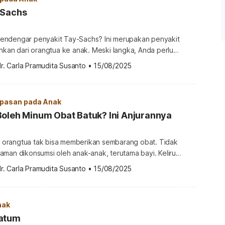
-Sachs
endengar penyakit Tay-Sachs? Ini merupakan penyakit
nkan dari orangtua ke anak. Meski langka, Anda perlu
aspadai penyakit ini. Memahaminya dapat membantu calon
r. Carla Pramudita Susanto
•
15/08/2025
embuat keputusan yang tepat mengenai keinginannya
 itu penyakit Tay-Sachs? Penyakit Tay-Sachs atau Tay-
lah kelainan genetik langka yang ditandai dengan masalah
pasan pada Anak
oleh Minum Obat Batuk? Ini Anjurannya
k, orangtua tak bisa memberikan sembarang obat. Tidak
aman dikonsumsi oleh anak-anak, terutama bayi. Keliru
mungkin malah akan membuat bayi tidak sembuh-sembuh.
r. Carla Pramudita Susanto
•
15/08/2025
akah bayi boleh minum obat batuk? Upaya penanganan
bisa dilakukan orangtua untuk mengatasi batuk pada bayi?
 minum obat […]
nak
vatum