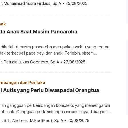
 lingkar kepala terlalu besar atau disebut juga makrosefali.
dr. Muhammad Yusra Firdaus, Sp.A
•
25/08/2025
t seputar makrosefali pada bayi melalui ulasan di bawah ini.
i? Makrosefali (macrocephaly), yang disebut juga
h istilah lain dari ukuran […]
nak
ada Anak Saat Musim Pancaroba
h diketahui, musim pancaroba merupakan waktu yang rentan
idak terkecuali pada bayi dan anak. Terlebih, sistem
nak umumnya lebih lemah dibandingkan orang dewasa,
r. Patricia Lukas Goentoro, Sp.A
•
27/08/2025
rserang penyakit. Berikut ini beberapa penyakit yang
h anak, termasuk balita dan bayi, saat musim pancaroba.
 diderita anak saat musim […]
mbangan dan Perilaku
ayi Autis yang Perlu Diwaspadai Orangtua
adalah gangguan perkembangan kompleks yang memengaruhi
araf anak. Gangguan perkembangan ini umumnya didiagnosis
1—3 tahun, meski gejala awalnya mungkin saja sudah muncul
r. S.T. Andreas, M.Ked(Ped), Sp.A
•
20/08/2025
ambatan diagnosis pada anak bayi dapat dipengaruhi oleh