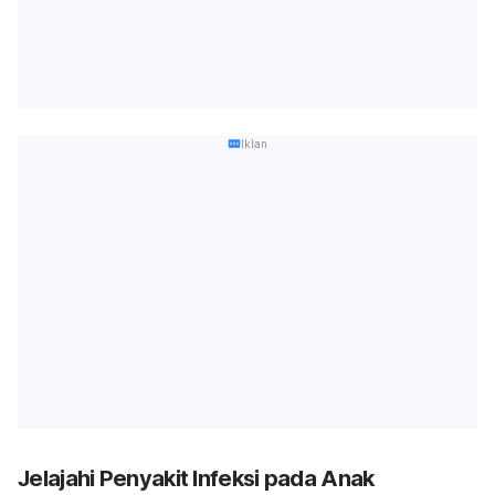
Iklan
Jelajahi Penyakit Infeksi pada Anak