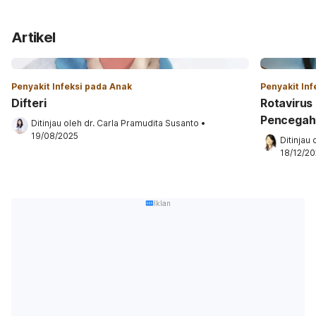
Artikel
Penyakit Infeksi pada Anak
Penyakit Inf
Difteri
Rotavirus
Pencegah
Ditinjau oleh 
dr. Carla Pramudita Susanto
•
19/08/2025
Ditinjau 
18/12/2
Iklan