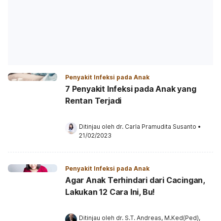
Penyakit Infeksi pada Anak
7 Penyakit Infeksi pada Anak yang
Rentan Terjadi
Ditinjau oleh 
dr. Carla Pramudita Susanto
•
21/02/2023
Penyakit Infeksi pada Anak
Agar Anak Terhindari dari Cacingan,
Lakukan 12 Cara Ini, Bu!
Ditinjau oleh 
dr. S.T. Andreas, M.Ked(Ped), 