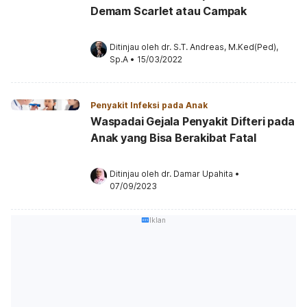
Demam Scarlet atau Campak
Ditinjau oleh 
dr. S.T. Andreas, M.Ked(Ped), 
Sp.A
•
15/03/2022
Penyakit Infeksi pada Anak
Waspadai Gejala Penyakit Difteri pada
Anak yang Bisa Berakibat Fatal
Ditinjau oleh 
dr. Damar Upahita
•
07/09/2023
Iklan