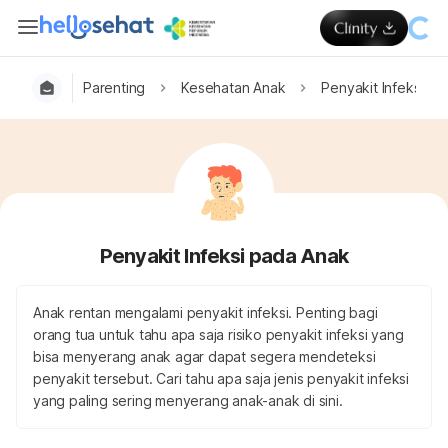
Parenting
Kesehatan Anak
Penyakit Infeksi p
Penyakit Infeksi pada Anak
Anak rentan mengalami penyakit infeksi. Penting bagi
orang tua untuk tahu apa saja risiko penyakit infeksi yang
bisa menyerang anak agar dapat segera mendeteksi
penyakit tersebut. Cari tahu apa saja jenis penyakit infeksi
yang paling sering menyerang anak-anak di sini.