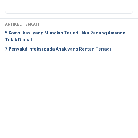
Tonsillitis (for Parents) – Nemours KidsHealth. 
ARTIKEL TERKAIT
(2021). Retrieved 5 January 2021, from 
5 Komplikasi yang Mungkin Terjadi Jika Radang Amandel
https://kidshealth.org/en/parents/tonsillitis.html
Tidak Diobati
7 Penyakit Infeksi pada Anak yang Rentan Terjadi
Tonsillitis. (2021). Kids Health Information : 
Tonsillitis . Retrieved 5 January 2021, from 
https://www.rch.org.au/kidsinfo/fact_sheets/Tonsilli
Memuat...
tis/
Tonsillitis (for Kids) – Nemours KidsHealth. (2021). 
Retrieved 5 January 2021, from 
https://kidshealth.org/en/kids/tonsillitis.html