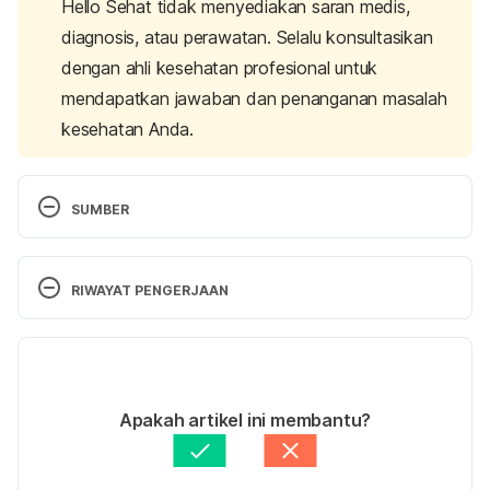
Hello Sehat tidak menyediakan saran medis,
diagnosis, atau perawatan. Selalu konsultasikan
dengan ahli kesehatan profesional untuk
mendapatkan jawaban dan penanganan masalah
kesehatan Anda.
SUMBER
Tonsillitis | Michigan Medicine. (2021). Retrieved 5 
January 2021, from 
RIWAYAT PENGERJAAN
https://www.uofmhealth.org/health-library/ut1026
Versi Terbaru
Tonsillitis – Symptoms and causes. (2021). 
09/05/2022
Retrieved 5 January 2021, from 
Ditulis oleh 
Atifa Adlina
Apakah artikel ini membantu?
https://www.mayoclinic.org/diseases-
Ditinjau secara medis oleh
dr. S.T. Andreas, 
conditions/tonsillitis/symptoms-causes/syc-
M.Ked(Ped), Sp.A
Diperbarui oleh: 
Karinta Ariani Setiaputri
20378479