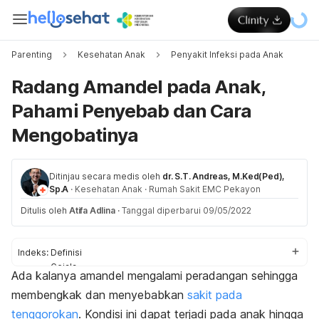
Parenting
Kesehatan Anak
Penyakit Infeksi pada Anak
Radang Amandel pada Anak,
Pahami Penyebab dan Cara
Mengobatinya
Ditinjau secara medis oleh
dr. S.T. Andreas, M.Ked(Ped),
Sp.A
·
Kesehatan Anak
·
Rumah Sakit EMC Pekayon
Ditulis oleh
Atifa Adlina
·
Tanggal diperbarui 09/05/2022
Indeks:
Definisi
Gejala
Ada kalanya amandel mengalami peradangan sehingga
Penyebab
membengkak dan menyebabkan
sakit pada
Diagnosis
Pengobatan
tenggorokan
. Kondisi ini dapat terjadi pada anak hingga