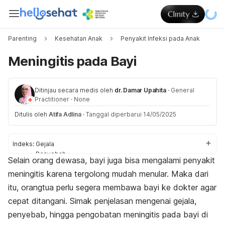
Parenting
Kesehatan Anak
Penyakit Infeksi pada Anak
Meningitis pada Bayi
Ditinjau secara medis oleh
dr. Damar Upahita
·
General
Practitioner
·
None
Ditulis oleh
Atifa Adlina
·
Tanggal diperbarui 14/05/2025
Indeks:
Gejala
Penyebab
Selain orang dewasa, bayi juga bisa mengalami penyakit
Komplikasi
meningitis karena tergolong mudah menular. Maka dari
Diagnosis
Pengobatan
itu, orangtua perlu segera membawa bayi ke dokter agar
Pencegahan
cepat ditangani. Simak penjelasan mengenai gejala,
penyebab, hingga pengobatan meningitis pada bayi di