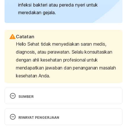
infeksi bakteri atau pereda nyeri untuk
meredakan gejala.
Catatan
Hello Sehat tidak menyediakan saran medis,
diagnosis, atau perawatan. Selalu konsultasikan
dengan ahli kesehatan profesional untuk
mendapatkan jawaban dan penanganan masalah
kesehatan Anda.
SUMBER
Meningitis in Children. (n.d.). Retrieved April 30, 
2025, from 
RIWAYAT PENGERJAAN
https://www.stanfordchildrens.org/en/topic/default