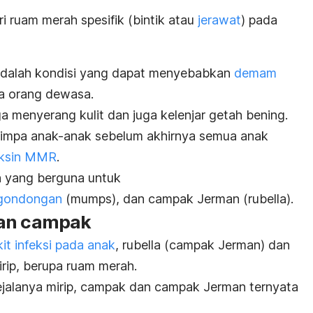
ri ruam merah spesifik (bintik atau
jerawat
) pada
a adalah kondisi yang dapat menyebabkan
demam
ga orang dewasa.
uga menyerang kulit dan juga kelenjar getah bening.
enimpa anak-anak sebelum akhirnya semua anak
ksin MMR
.
 yang berguna untuk
gondongan
(
mumps
), dan campak Jerman (
rubella
).
dan campak
it infeksi pada anak
, rubella (campak Jerman) dan
rip, berupa ruam merah.
alanya mirip, campak dan campak Jerman ternyata