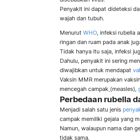
Penyakit ini dapat dideteksi da
wajah dan tubuh.
Menurut
WHO
, infeksi rubell
ringan dan ruam pada anak ju
Tidak hanya itu saja, infeksi j
Dahulu, penyakit ini sering m
diwajibkan untuk mendapat
va
Vaksin MMR merupakan vaksin
mencegah campak
(measles),
Perbedaan rubella 
Menjadi salah satu jenis
penyak
campak memiliki gejala yang mi
Namun, walaupun nama dan gej
tidak sama.