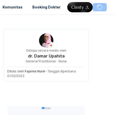
Komunitas
Booking Dokter
Ditinjau secara medis oleh
dr. Damar Upahita
General Practitioner · None
Ditulis oleh
Fajarina Nurin
·
Tanggal diperbarui
01/02/2023
Iklan