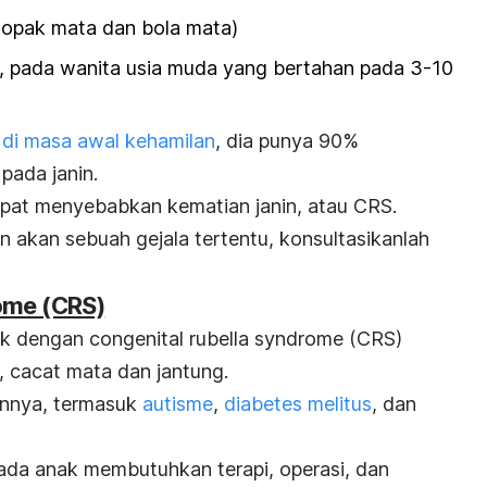
elopak mata dan bola mata)
, pada wanita usia muda yang bertahan pada 3-10
la di masa awal kehamilan
, dia punya 90%
pada janin.
apat menyebabkan kematian janin, atau CRS.
n akan sebuah gejala tertentu, konsultasikanlah
ome (CRS)
nak dengan
congenital rubella syndrome
(CRS)
, cacat mata dan jantung.
ainnya, termasuk
autisme
,
diabetes melitus
, dan
da anak membutuhkan terapi, operasi, dan