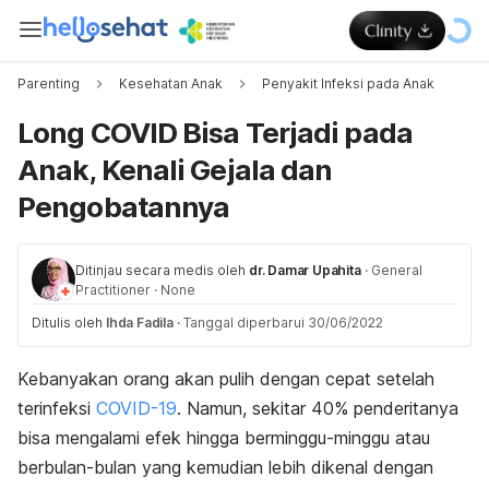
Parenting
Kesehatan Anak
Penyakit Infeksi pada Anak
Long COVID Bisa Terjadi pada
Anak, Kenali Gejala dan
Pengobatannya
Ditinjau secara medis oleh
dr. Damar Upahita
·
General
Practitioner
·
None
Ditulis oleh
Ihda Fadila
·
Tanggal diperbarui 30/06/2022
Kebanyakan orang akan pulih dengan cepat setelah
terinfeksi
COVID-19
. Namun, sekitar 40% penderitanya
bisa mengalami efek hingga berminggu-minggu atau
berbulan-bulan yang kemudian lebih dikenal dengan