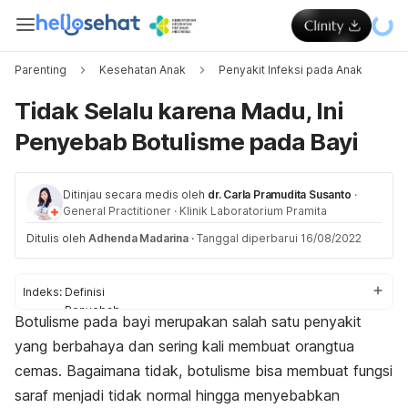
Parenting
Kesehatan Anak
Penyakit Infeksi pada Anak
Tidak Selalu karena Madu, Ini
Penyebab Botulisme pada Bayi
Ditinjau secara medis oleh
dr. Carla Pramudita Susanto
·
General Practitioner
·
Klinik Laboratorium Pramita
Ditulis oleh
Adhenda Madarina
·
Tanggal diperbarui 16/08/2022
Indeks:
Definisi
Penyebab
Botulisme pada bayi merupakan salah satu penyakit
Gejala
yang berbahaya dan sering kali membuat orangtua
Diagnosis
Cara mengobati
cemas. Bagaimana tidak, botulisme bisa membuat fungsi
Pencegahan
saraf menjadi tidak normal hingga menyebabkan