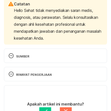
Catatan
Hello Sehat tidak menyediakan saran medis,
diagnosis, atau perawatan. Selalu konsultasikan
dengan ahli kesehatan profesional untuk
mendapatkan jawaban dan penanganan masalah
kesehatan Anda.
SUMBER
Sexual Intimacy With an HIV-Positive Partner
RIWAYAT PENGERJAAN
https://www.everydayhealth.com/hiv-aids/hiv-
Versi Terbaru
sexual-intimacy.aspx accessed on November 13th 
2018
07/07/2021
Ditulis oleh 
Widya Citra Andini
Apakah artikel ini membantu?
Ditinjau secara medis oleh
dr. Damar Upahita