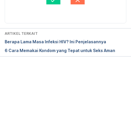
Living with HIV when one partner is positive and 
Diperbarui oleh: 
Karinta Ariani Setiaputri
the other is negative
http://www.who.int/features/2012/living_hiv/en/ 
ARTIKEL TERKAIT
accessed on November 13th 2018
Berapa Lama Masa Infeksi HIV? Ini Penjelasannya
6 Cara Memakai Kondom yang Tepat untuk Seks Aman
Can a couple in which one person is HIV positive 
conceive a baby without the uninfected partner 
becoming infected?
Memuat...
https://www.hiv.va.gov/patient/faqs/conceiving-
with-mixed-HIV-status-couple.asp accessed on 
November 13th 2018
The Importance of HIV Testing