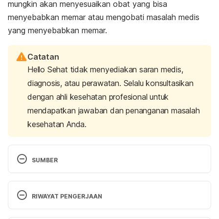
mungkin akan menyesuaikan obat yang bisa
menyebabkan memar atau mengobati masalah medis
yang menyebabkan memar.
Catatan
Hello Sehat tidak menyediakan saran medis,
diagnosis, atau perawatan. Selalu konsultasikan
dengan ahli kesehatan profesional untuk
mendapatkan jawaban dan penanganan masalah
kesehatan Anda.
SUMBER
Bruises and blood spots under the skin
. (n.d.). 
Custom Care & Coverage Just For You | Kaiser 
RIWAYAT PENGERJAAN
Permanente. Retrieved 8 November 2022, from 
https://healthy.kaiserpermanente.org/health-
Versi Terbaru