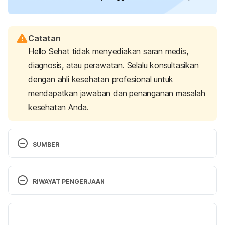
Catatan
Hello Sehat tidak menyediakan saran medis,
diagnosis, atau perawatan. Selalu konsultasikan
dengan ahli kesehatan profesional untuk
mendapatkan jawaban dan penanganan masalah
kesehatan Anda.
SUMBER
IVF step-by-step – Am I a candidate for IVF? – 
Infertility – Services – Strong fertility center – UR 
RIWAYAT PENGERJAAN
medicine obstetrics & gynecology – Rochester, NY 
– University of Rochester Medical Center
. (n.d.). 
Versi Terbaru
University of Rochester Medical Center | UR 
Medicine. Retrieved 8 August 2025, from 
23/08/2025