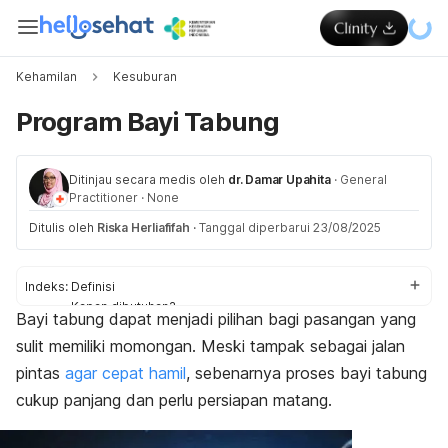
Kehamilan
Kesuburan
Program Bayi Tabung
Ditinjau secara medis oleh
dr. Damar Upahita
·
General
Practitioner
·
None
Ditulis oleh
Riska Herliafifah
·
Tanggal diperbarui 23/08/2025
Indeks:
Definisi
Kapan dibutuhan?
Bayi tabung
dapat menjadi pilihan bagi pasangan yang
Proses
sulit memiliki momongan. Meski tampak sebagai jalan
Tingkat keberhasilan
Risiko
pintas
agar cepat hamil
, sebenarnya proses bayi tabung
cukup panjang dan perlu persiapan matang.