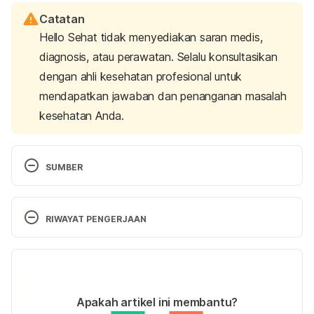
Catatan
Hello Sehat tidak menyediakan saran medis,
diagnosis, atau perawatan. Selalu konsultasikan
dengan ahli kesehatan profesional untuk
mendapatkan jawaban dan penanganan masalah
kesehatan Anda.
SUMBER
Progesterone: Natural Function, Levels & Side 
Effects. (2022). Cleveland Clinic. Retrieved 17 May 
RIWAYAT PENGERJAAN
2024, from 
https://my.clevelandclinic.org/health/body/24562-
Versi Terbaru
progesterone
22/05/2024
Cable, J. K. (2023). Physiology, Progesterone. 
Ditulis oleh 
Ihda Fadila
Apakah artikel ini membantu?
Retrieved 17 May 2024, from 
Ditinjau secara medis oleh
dr. Damar Upahita