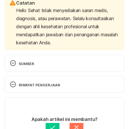
Catatan
Hello Sehat tidak menyediakan saran medis,
diagnosis, atau perawatan. Selalu konsultasikan
dengan ahli kesehatan profesional untuk
mendapatkan jawaban dan penanganan masalah
kesehatan Anda.
SUMBER
Transvaginal ultrasound: Purpose, procedure & what 
to expect
. (n.d.). Cleveland Clinic. Retrieved 12 
RIWAYAT PENGERJAAN
June 2023 from 
https://my.clevelandclinic.org/health/diagnostics/49
Versi Terbaru
93-transvaginal-ultrasound
.
20/06/2023
Transvaginal ultrasound: MedlinePlus medical 
Ditulis oleh 
Hillary Sekar Pawestri
Apakah artikel ini membantu?
encyclopedia
. (n.d.). MedlinePlus – Health 
Ditinjau secara medis oleh
dr. Mikhael Yosia, 