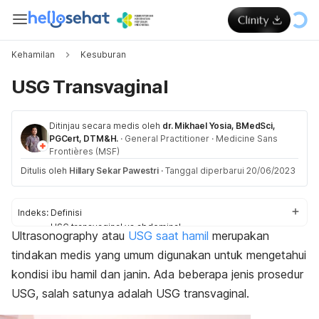
Kehamilan
Kesuburan
USG Transvaginal
Ditinjau secara medis oleh
dr. Mikhael Yosia, BMedSci,
PGCert, DTM&H.
·
General Practitioner
·
Medicine Sans
Frontières (MSF)
Ditulis oleh
Hillary Sekar Pawestri
·
Tanggal diperbarui 20/06/2023
Indeks:
Definisi
USG transvaginal vs abdominal
Ultrasonography
atau
USG saat hamil
merupakan
Fungsi
tindakan medis yang umum digunakan untuk mengetahui
Kapan harus USG transvaginal?
Prosedur
kondisi ibu hamil dan janin. Ada beberapa jenis prosedur
USG, salah satunya adalah USG
transvaginal
.