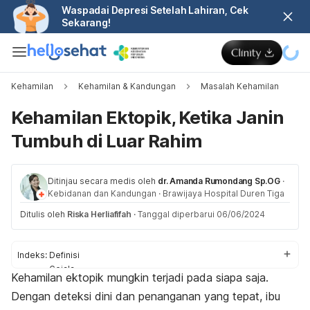
Waspadai Depresi Setelah Lahiran, Cek
Sekarang!
Kehamilan
Kehamilan & Kandungan
Masalah Kehamilan
Kehamilan Ektopik, Ketika Janin
Tumbuh di Luar Rahim
Ditinjau secara medis oleh
dr. Amanda Rumondang Sp.OG
·
Kebidanan dan Kandungan
·
Brawijaya Hospital Duren Tiga
Ditulis oleh
Riska Herliafifah
·
Tanggal diperbarui 06/06/2024
Indeks:
Definisi
Gejala
Kehamilan ektopik mungkin terjadi pada siapa saja.
Penyebab
Dengan deteksi dini dan penanganan yang tepat, ibu
Faktor risiko