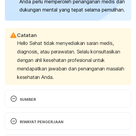
Anda perlu memperoleh penanganan medis dan
dukungan mental yang tepat selama pemulihan.
Catatan
Hello Sehat tidak menyediakan saran medis,
diagnosis, atau perawatan. Selalu konsultasikan
dengan ahli kesehatan profesional untuk
mendapatkan jawaban dan penanganan masalah
kesehatan Anda.
SUMBER
Ectopic pregnancy. 
(n.d.). Planned Parenthood. 
Retrieved May 31, 2024, from 
RIWAYAT PENGERJAAN
https://www.plannedparenthood.org/learn/pregnan
cy/ectopic-pregnancy
Versi Terbaru