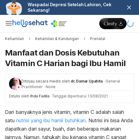
Waspadai Depresi Setelah Lahiran, Cek
Sekarang!
Kehamilan
Kehamilan & Kandungan
Prenatal
Manfaat dan Dosis Kebutuhan
Vitamin C Harian bagi Ibu Hamil
Ditinjau secara medis oleh
dr. Damar Upahita
·
General
Practitioner
·
None
Ditulis oleh
Ihda Fadila
·
Tanggal diperbarui 13/08/2021
Dari banyaknya jenis vitamin, vitamin C adalah salah
satu
nutrisi yang ibu hamil butuhkan
. Nutrisi ini bisa Anda
dapatkan dari sayur, buah, dan beberapa makanan
lainnya. Namun, tahukah ibu kenapa vitamin C sangat