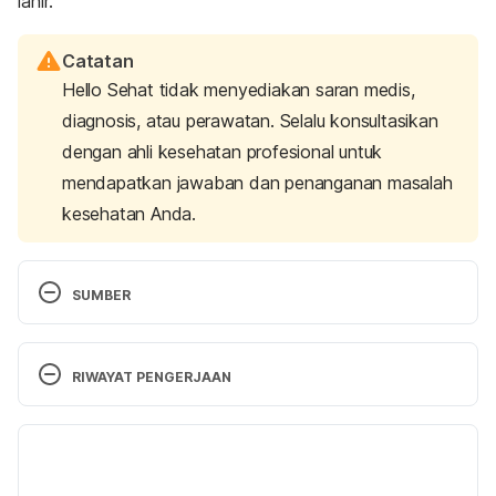
lahir.
Catatan
Hello Sehat tidak menyediakan saran medis,
diagnosis, atau perawatan. Selalu konsultasikan
dengan ahli kesehatan profesional untuk
mendapatkan jawaban dan penanganan masalah
kesehatan Anda.
SUMBER
Vitamin C – MotherToBaby
. MotherToBaby. (2021). 
Retrieved 5 August 2021, from 
RIWAYAT PENGERJAAN
https://mothertobaby.org/fact-sheets/vitamin-c/.
Versi Terbaru
Nutrition During Pregnancy
. Acog.org. (2021). 
Retrieved 5 August 2021, from 
13/08/2021