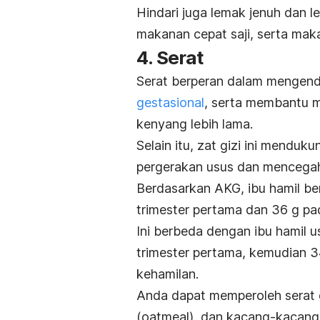
Hindari juga lemak jenuh dan l
makanan cepat saji, serta ma
4. Serat
Serat berperan dalam mengend
gestasional
, serta membantu 
kenyang lebih lama.
Selain itu, zat gizi ini mend
pergerakan usus dan mencegah 
Berdasarkan AKG, ibu hamil b
trimester pertama dan 36 g pa
Ini berbeda dengan ibu hamil 
trimester pertama, kemudian 3
kehamilan.
Anda dapat memperoleh serat 
(
oatmeal
), dan kacang-kacang