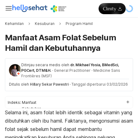
Kehamilan
Kesuburan
Program Hamil
Manfaat Asam Folat Sebelum
Hamil dan Kebutuhannya
Ditinjau secara medis oleh
dr. Mikhael Yosia, BMedSci,
PGCert, DTM&H.
·
General Practitioner
·
Medicine Sans
Frontières (MSF)
Ditulis oleh
Hillary Sekar Pawestri
·
Tanggal diperbarui 03/02/2026
Indeks:
Manfaat
Kebutuhan
Selama ini, asam folat lebih identik sebagai vitamin yang
Sumber
dibutuhkan oleh ibu hamil. Faktanya, mengonsumsi asam
Efek samping
Dosis dan Waktu Konsumsi Asam Folat
folat sejak sebelum hamil dapat membantu
meningkatkan kesuburan Anda sehingga peluang