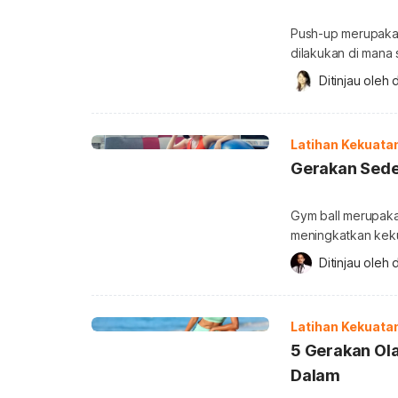
Push-up merupakan
dilakukan di mana
tidak sedikit pula
Ditinjau oleh 
d
yang menjadi peny
mengetahui jawab
gerakan yang meli
Latihan Kekuata
Gerakan Sede
Gym ball merupaka
meningkatkan keku
gym ball sudah pop
Ditinjau oleh 
d
gerakan tersebut
Edward Laskowski,
Latihan Kekuata
5 Gerakan Ol
Dalam