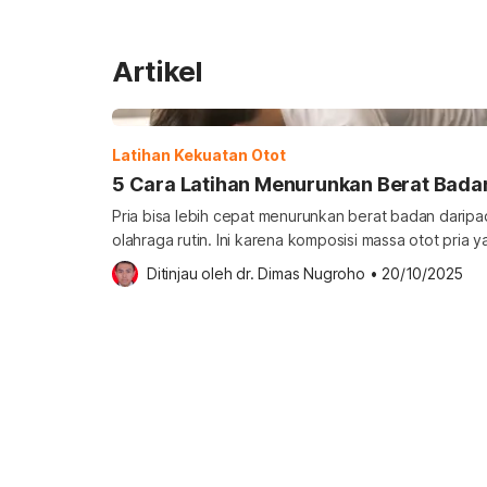
Artikel
Latihan Kekuatan Otot
5 Cara Latihan Menurunkan Berat Badan
Pria bisa lebih cepat menurunkan berat badan daripad
olahraga rutin. Ini karena komposisi massa otot pria ya
akan meningkatkan kekuatan otot sehingga tubuh lebi
Ditinjau oleh 
dr. Dimas Nugroho
•
20/10/2025
Lantas, apa saja jenis latihan yang bisa dilakukan pr
badan? Latihan menurunkan berat badan untuk pria 