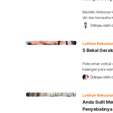
Memiliki timbunan
diri dan berusaha
berolahraga seper
Ditinjau oleh 
d
perut. Metode pe
tubuh tertentu dik
tersebut ampuh? K
Latihan Kekuata
5 Bekal Gerak
Pelecehan verbal 
kalangan para wani
salahnya untuk bel
Ditinjau oleh 
d
setidaknya Anda me
kepercayaan diri s
sebaiknya dikuasai
Latihan Kekuata
Anda Sulit M
Penyebabnya