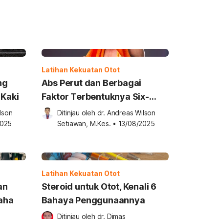
Latihan Kekuatan Otot
ng
Abs Perut dan Berbagai
 Kaki
Faktor Terbentuknya Six-
Pack
lson 
Ditinjau oleh 
dr. Andreas Wilson 
2025
Setiawan, M.Kes.
•
13/08/2025
Latihan Kekuatan Otot
an
Steroid untuk Otot, Kenali 6
aha
Bahaya Penggunaannya
Ditinjau oleh 
dr. Dimas 