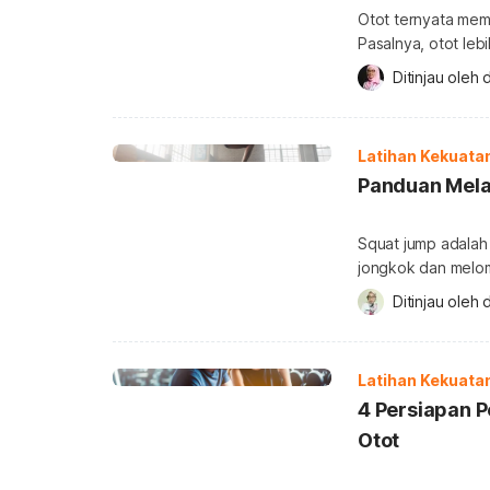
Otot ternyata mem
Pasalnya, otot leb
bahwa semakin ban
Ditinjau oleh 
d
yang dibakar. Lant
mengetahui sebera
Latihan Kekuata
Panduan Mela
Squat jump adalah s
jongkok dan melomp
gerakan pemanasan.
Ditinjau oleh 
d
memberikan banyak
jump yang sudah 
bokong Anda. […]
Latihan Kekuata
4 Persiapan P
Otot