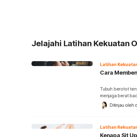
Jelajahi Latihan Kekuatan O
Latihan Kekuata
Cara Membentu
Tubuh berotot ten
menjaga berat ba
menurunkan risiko
Ditinjau oleh 
d
Anda lakukan? Ca
yang utama adalah
beban pada otot ag
Latihan Kekuata
Kenapa Sit U