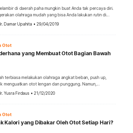
lambir di daerah paha mungkin buat Anda tak percaya diri.
erakan olahraga mudah yang bisa Anda lakukan rutin di
ke gym kok. Yuk, ikuti berbagai gerakan olahraga ini jika
r. Damar Upahita
•
29/04/2019
 paha bagian dalam. Olahraga mengecilkan paha bagian
a yang sehat bia menghasilkan sesuatu yang instan. Sama
n Otot
derhana yang Membuat Otot Bagian Bawah
h terbiasa melakukan olahraga angkat beban, push up,
tuk menguatkan otot lengan dan punggung. Namun,
otot-otot tubuh bagian bawah? Sering kali terlewatkan,
r. Yusra Firdaus
•
21/12/2020
embentuk otot tubuh bagian bawah supaya postur tubuh
s, gerakan apa saja yang bisa membangun otot paha, betis,
aca terus ulasan berikut ini. Kenapa […]
n Otot
 Kalori yang Dibakar Oleh Otot Setiap Hari?