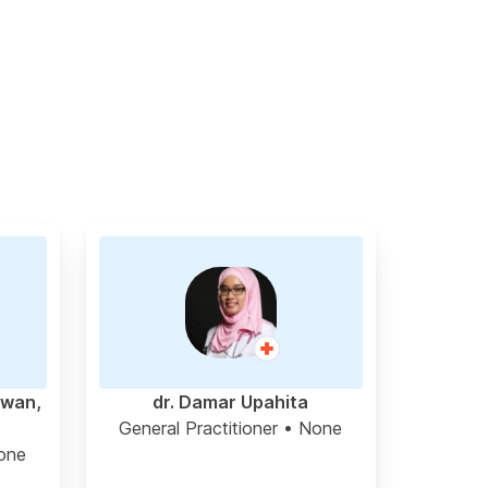
awan,
dr. Damar Upahita
General Practitioner
• None
one