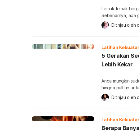
Lemak-lemak berge
Sebenarnya, ada g
rumah tanpa harus 
Ditinjau oleh 
d
ingin mengecilkan
dalam Tak ada car
dengan […]
Latihan Kekuata
5 Gerakan Se
Lebih Kekar
Anda mungkin suda
hingga pull up un
bagaimana dengan 
Ditinjau oleh 
d
Anda juga perlu m
makin ideal. Lanta
dan bokong? Yuk, b
Latihan Kekuata
Berapa Banyak