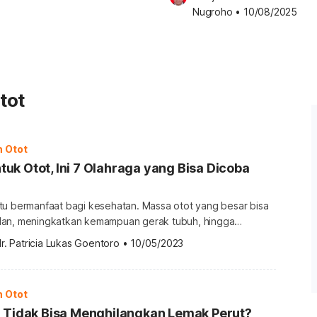
Nugroho
•
10/08/2025
tot
n Otot
k Otot, Ini 7 Olahraga yang Bisa Dicoba
tu bermanfaat bagi kesehatan. Massa otot yang besar bisa
dan, meningkatkan kemampuan gerak tubuh, hingga
 cedera. Lantas, bagaimana cara membentuk otot yang bisa
r. Patricia Lukas Goentoro
•
10/05/2023
ra membentuk otot dalam 1 minggu Cara membentuk otot
 dengan latihan kekuatan. Jenis olahraga ini memberikan
ar bisa berkontraksi alias […]
n Otot
p Tidak Bisa Menghilangkan Lemak Perut?