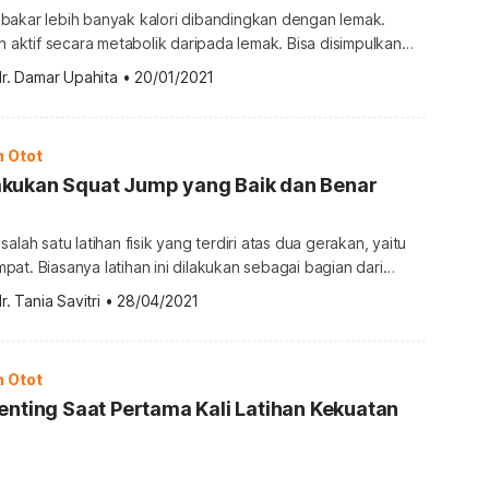
bakar lebih banyak kalori dibandingkan dengan lemak.
ih aktif secara metabolik daripada lemak. Bisa disimpulkan
yak otot yang dimiliki, maka akan semakin banyak kalori
r. Damar Upahita
•
20/01/2021
as, seberapa banyak kalori yang dibakar oleh otot? Untuk
pa banyak otot membakar kalori tubuh, berikut ulasannya.
Seberapa banyak otot membakar kalori tubuh? Otot […]
n Otot
kukan Squat Jump yang Baik dan Benar
alah satu latihan fisik yang terdiri atas dua gerakan, yaitu
at. Biasanya latihan ini dilakukan sebagai bagian dari
 Jika dilakukan secara teratur dan tepat, squat jump
r. Tania Savitri
•
28/04/2021
 manfaat untuk kesehatan tubuh. Salah satu manfaat squat
terbukti adalah membantu mengencangkan otot paha dan
n Otot
enting Saat Pertama Kali Latihan Kekuatan