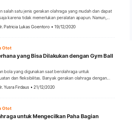
 salah satu jenis gerakan olahraga yang mudah dan dapat
 saja karena tidak memerlukan peralatan apapun. Namun,
 ada orang yang mengalami kesulitan saat melakukannya. Apa
r. Patricia Lukas Goentoro
•
19/12/2020
ebab susah push-up? Simak ulasan di bawah ini untuk
annya. Berbagai penyebab susah push-up Push-up adalah
batkan otot tubuh bagian atas […]
n Otot
rhana yang Bisa Dilakukan dengan Gym Ball
n bola yang digunakan saat berolahraga untuk
atan dan fleksibilitas. Banyak gerakan olahraga dengan
uler dan mudah untuk dipraktikkan di rumah. Apa saja ya
r. Yusra Firdaus
•
21/12/2020
? Segudang gerakan olahraga dengan gym ball Menurut
 M.D kepada Mayoclinic, olahraga dengan gym ball dapat
mengencangkan otot perut dan otot inti lainnya. Hal […]
n Otot
ahraga untuk Mengecilkan Paha Bagian