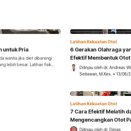
Latihan Kekuatan Otot
 untuk Pria
6 Gerakan Olahraga ya
Efektif Membentuk Otot
a wanita jika diet dibarengi
ng lebih besar. Latihan fisik
Ditinjau oleh 
dr. Andreas Wi
h efektif membakar kalori.
Setiawan, M.Kes.
•
13/08/
ia sebagai cara menurunkan berat
Anda yang […]
Latihan Kekuatan Otot
7 Cara Efektif Melatih d
Mengencangkan Otot P
Ditinjau oleh 
dr. Dimas 