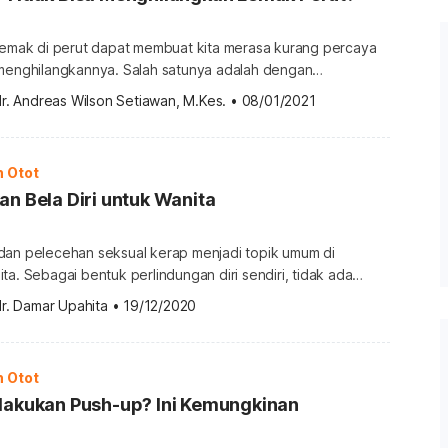
 lemak di perut dapat membuat kita merasa kurang percaya
 menghilangkannya. Salah satunya adalah dengan
ti sit up dengan harapan dapat menghilangkan lemak di
r. Andreas Wilson Setiawan, M.Kes.
•
08/01/2021
mbakaran lemak dengan berolahraga fokus pada bagian
enal dengan istilah one spot reduction. Benarkah metode
enapa sit up dan metode one spot […]
n Otot
an Bela Diri untuk Wanita
dan pelecehan seksual kerap menjadi topik umum di
ta. Sebagai bentuk perlindungan diri sendiri, tidak ada
ajar gerakan bela diri bagi para wanita. Dengan begitu,
r. Damar Upahita
•
19/12/2020
miliki strategi untuk menjaga diri sekaligus meningkatkan
aat berada di luar rumah. Apa saja gerakan bela diri yang
 […]
n Otot
elakukan Push-up? Ini Kemungkinan