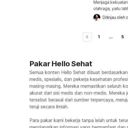
Menjaga kekuatan 
olahraga, yaitu la
angkat beban, lari
Ditinjau oleh 
d
melakukan jenis o
Persiapan sebelum
sehat membuat And
1
...
5
Pakar Hello Sehat
Semua konten Hello Sehat dibuat berdasarkan
medis, spesialis, dan pekerja kesehatan profes
masing-masing. Mereka memastikan seluruh kon
akurat dari sisi medis dan non-medis. Mereka
tersebut berasal dari sumber terpercaya, meruju
teruji secara ilmiah.
Para pakar kami bekerja tanpa lelah untuk te
mendapatkan informasi yang bermanfaat dan 