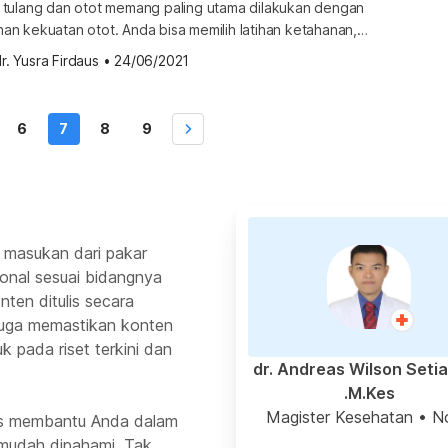
tulang dan otot memang paling utama dilakukan dengan
tihan kekuatan otot. Anda bisa memilih latihan ketahanan,
, atau pilometrik (latihan melompat). Namun, sebelum
r. Yusra Firdaus
•
24/06/2021
lahraga tersebut, Anda perlu mempersiapkan beberapa hal.
 melakukan latihan kekuatan otot Menerapkan gaya hidup
a hidup lebih lama karena mengurangi risiko terkena […]
6
7
8
9
 masukan dari pakar
ional sesuai bidangnya
ten ditulis secara
 juga memastikan konten
k pada riset terkini dan
dr. Andreas Wilson Seti
M.Kes.
Magister Kesehatan
• N
rus membantu Anda dalam
mudah dipahami. Tak