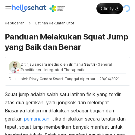
Kebugaran
Latihan Kekuatan Otot
Panduan Melakukan Squat Jump
yang Baik dan Benar
Ditinjau secara medis oleh
dr. Tania Savitri
·
General
Practitioner
·
Integrated Therapeutic
Ditulis oleh
Risky Candra Swari
·
Tanggal diperbarui 28/04/2021
Squat jump
adalah salah satu latihan fisik yang terdiri
atas dua gerakan, yaitu jongkok dan melompat.
Biasanya latihan ini dilakukan sebagai bagian dari
gerakan
pemanasan
. Jika dilakukan secara teratur dan
tepat,
squat jump
memberikan banyak manfaat untuk