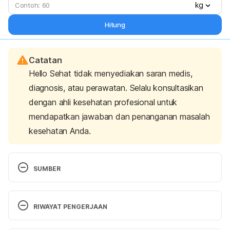
kg
Hitung
Catatan
Hello Sehat tidak menyediakan saran medis,
diagnosis, atau perawatan. Selalu konsultasikan
dengan ahli kesehatan profesional untuk
mendapatkan jawaban dan penanganan masalah
kesehatan Anda.
SUMBER
Squat Jumps Build Agility and Power – 
https://www.verywellfit.com/squat-jumps-build-
RIWAYAT PENGERJAAN
agility-and-power-3120594 diakses pada 13 
November 2018
Versi Terbaru