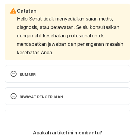
Catatan
Hello Sehat tidak menyediakan saran medis,
diagnosis, atau perawatan. Selalu konsultasikan
dengan ahli kesehatan profesional untuk
mendapatkan jawaban dan penanganan masalah
kesehatan Anda.
SUMBER
How Many Calories Does a Pound of Muscle Burn 
Per Day?
RIWAYAT PENGERJAAN
https://www.livestrong.com/article/310070-how-
Versi Terbaru
many-calories-does-a-pound-of-muscle-burn-per-
day/ accessed on January 2nd 2019
20/01/2021
Ditulis oleh 
Widya Citra Andini
Apakah artikel ini membantu?