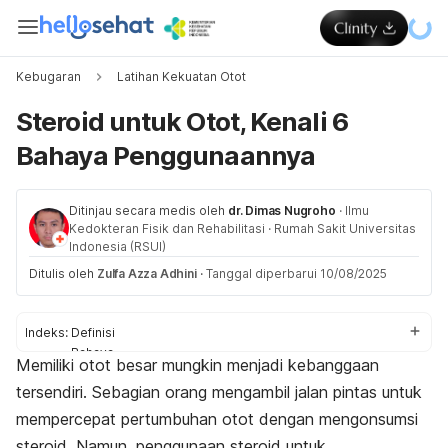
Kebugaran
Latihan Kekuatan Otot
Steroid untuk Otot, Kenali 6
Bahaya Penggunaannya
Ditinjau secara medis oleh
dr. Dimas Nugroho
·
Ilmu
Kedokteran Fisik dan Rehabilitasi
·
Rumah Sakit Universitas
Indonesia (RSUI)
Ditulis oleh
Zulfa Azza Adhini
·
Tanggal diperbarui 10/08/2025
Indeks:
Definisi
Bahaya
Memiliki otot besar mungkin menjadi kebanggaan
Alternatif aman
tersendiri.
Sebagian orang mengambil jalan pintas untuk
Pengecualian penggunaan
mempercepat pertumbuhan otot dengan mengonsumsi
steroid. Namun, penggunaan steroid untuk