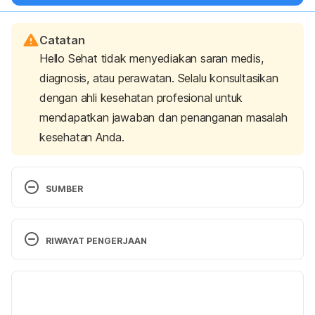
Catatan
Hello Sehat tidak menyediakan saran medis,
diagnosis, atau perawatan. Selalu konsultasikan
dengan ahli kesehatan profesional untuk
mendapatkan jawaban dan penanganan masalah
kesehatan Anda.
SUMBER
Anabolic Steroids. (2023). Cleveland Clinic. 
Retrieved 17 July 2025, from 
RIWAYAT PENGERJAAN
https://my.clevelandclinic.org/health/treatments/55
21-anabolic-steroids
Versi Terbaru
Anabolic Steroid Misuse (2022). NHS. Retrieved 17 
10/08/2025