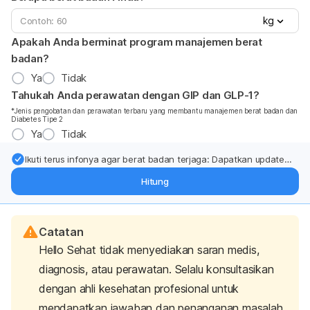
kg
Apakah Anda berminat program manajemen berat
badan?
Ya
Tidak
Tahukah Anda perawatan dengan GIP dan GLP-1?
*Jenis pengobatan dan perawatan terbaru yang membantu manajemen berat badan dan
Diabetes Tipe 2
Ya
Tidak
Ikuti terus infonya agar berat badan terjaga: Dapatkan update
dari pakar mengenai dukungan dan perawatan berat badan
Hitung
langsung ke inbox Anda.
Catatan
Hello Sehat tidak menyediakan saran medis,
diagnosis, atau perawatan. Selalu konsultasikan
dengan ahli kesehatan profesional untuk
mendapatkan jawaban dan penanganan masalah