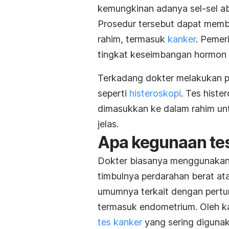
kemungkinan adanya sel-sel a
Prosedur tersebut dapat mem
rahim, termasuk
kanker
. Pemer
tingkat keseimbangan hormon
Terkadang dokter melakukan pr
seperti
histeroskopi
. Tes hist
dimasukkan ke dalam rahim unt
jelas.
Apa kegunaan te
Dokter biasanya menggunaka
timbulnya perdarahan berat ata
umumnya terkait dengan pertu
termasuk endometrium. Oleh ka
tes kanker
yang sering digunak