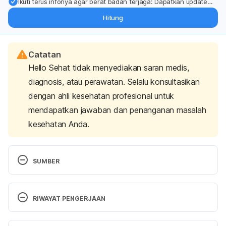
Ikuti terus infonya agar berat badan terjaga: Dapatkan update
dari pakar mengenai dukungan dan perawatan berat badan
Hitung
langsung ke inbox Anda.
Catatan
Hello Sehat tidak menyediakan saran medis,
diagnosis, atau perawatan. Selalu konsultasikan
dengan ahli kesehatan profesional untuk
mendapatkan jawaban dan penanganan masalah
kesehatan Anda.
SUMBER
Ji, W., Wang, W., Zhao, X., Zai, J., & Li, X. (2020). 
Cross‐species transmission of the newly identified 
RIWAYAT PENGERJAAN
coronavirus 2019‐nCoV. Journal of medical virology, 
92(4), 433-440. https://doi.org/10.1002/jmv.25682
Versi Terbaru