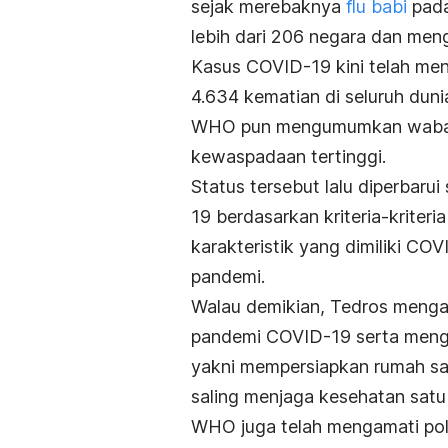
sejak merebaknya
flu babi
pada
lebih dari 206 negara dan men
Kasus COVID-19 kini telah me
4.634 kematian di seluruh duni
WHO pun mengumumkan wabah i
kewaspadaan tertinggi.
Status tersebut lalu diperbar
19 berdasarkan kriteria-kriteri
karakteristik yang dimiliki C
pandemi.
Walau demikian, Tedros menga
pandemi COVID-19 serta mengu
yakni mempersiapkan rumah sa
saling menjaga kesehatan satu 
WHO juga telah mengamati po