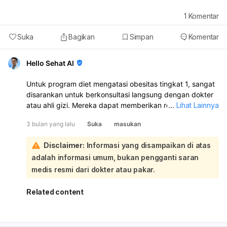
1
Komentar
Suka
Bagikan
Simpan
Komentar
Hello Sehat AI
Untuk program diet mengatasi obesitas tingkat 1, sangat
disarankan untuk berkonsultasi langsung dengan dokter
atau ahli gizi. Mereka dapat memberikan rencana diet
...
Lihat Lainnya
yang personal dan sesuai dengan kondisi kesehatan serta
3 bulan yang lalu
Suka
masukan
kebutuhan kalori harian Anda, mengingat Anda sudah
rutin berjalan kaki 3 kilometer:
Disclaimer:
Informasi yang disampaikan di atas
Secara umum, beberapa hal yang perlu Anda perhatikan
adalah informasi umum, bukan pengganti saran
dalam pola makan adalah:
Kurangi Asupan Kalori:
Targetkan pengurangan 500-
medis resmi dari dokter atau pakar.
1000 kkal per hari dari asupan kalori biasa Anda untuk
mencapai defisit kalori yang aman dan efektif.
Related content
Perbanyak Serat dan Protein Rendah Lemak:
Konsumsi:
Gandum utuh, buah-buahan, dan sayuran
dalam jumlah banyak karena tinggi serat dan rendah