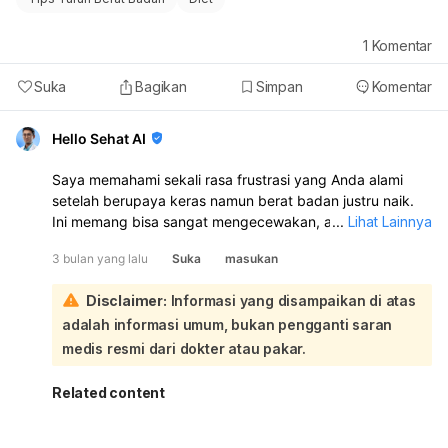
1
Komentar
Suka
Bagikan
Simpan
Komentar
Hello Sehat AI
Saya memahami sekali rasa frustrasi yang Anda alami
setelah berupaya keras namun berat badan justru naik.
Ini memang bisa sangat mengecewakan, apalagi sampai
...
Lihat Lainnya
membuat Anda kembali merokok. Jangan khawatir,
3 bulan yang lalu
Suka
masukan
kenaikan berat badan dalam waktu singkat seperti 11
hari, terutama saat Anda aktif berolahraga, seringkali
Disclaimer:
Informasi yang disampaikan di atas
bukan berarti penambahan lemak, melainkan bisa
adalah informasi umum, bukan pengganti saran
disebabkan oleh beberapa faktor:
Pertama, olahraga intens, terutama angkat beban dan
medis resmi dari dokter atau pakar.
kardio setiap hari, dapat menyebabkan otot mengalami
peradangan mikro dan menahan lebih banyak air untuk
Related content
proses pemulihan. Otot juga menyimpan glikogen yang
mengikat air, sehingga timbangan bisa menunjukkan