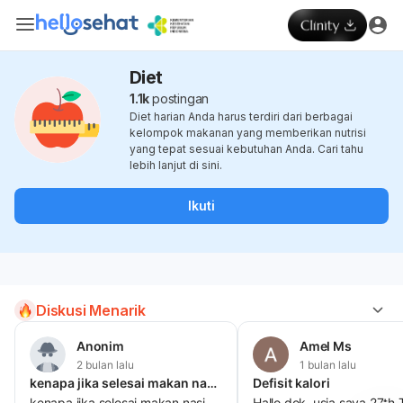
Diet
1.1k
postingan
Diet harian Anda harus terdiri dari berbagai
kelompok makanan yang memberikan nutrisi
yang tepat sesuai kebutuhan Anda. Cari tahu
lebih lanjut di sini.
Ikuti
Diskusi Menarik
Anonim
Amel Ms
2 bulan lalu
1 bulan lalu
kenapa jika selesai makan nasi terutama dg porsi yg lumayan
Defisit kalori
kenapa jika selesai makan nasi
Hallo dok, usia saya 27th