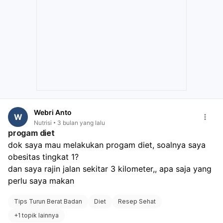
Kelola stres:
Stres bisa memicu makan berlebihan.
Makanan yang sebaiknya Anda konsumsi untuk
mendukung penurunan berat badan adalah makanan
bergizi, tinggi protein, dan kaya serat. Contohnya:
Buah-buahan:
Apel, serta perbanyak konsumsi buah-
buahan secara umum.
Sayuran:
Brokoli, dan perbanyak konsumsi sayuran
hijau lainnya.
Sumber karbohidrat kompleks:
Oatmeal.
Sumber protein:
Putih telur, ikan.
Camilan:
Pilih camilan rendah kalori. Hindari konsumsi
Webri Anto
W
gula berlebih dan makanan berlemak, terutama di
Nutrisi
3 bulan yang lalu
malam hari. Kunci utamanya adalah konsistensi dalam
progam diet
menjalani gaya hidup sehat.
dok saya mau melakukan progam diet, soalnya saya 
obesitas tingkat 1?
dan saya rajin jalan sekitar 3 kilometer,, apa saja yang 
perlu saya makan
Tips Turun Berat Badan
Diet
Resep Sehat
+
1 topik lainnya