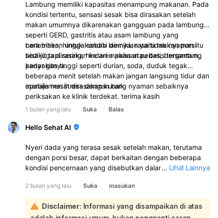
Lambung memiliki kapasitas menampung makanan. Pada
kondisi tertentu, sensasi sesak bisa dirasakan setelah
makan umumnya dikarenakan gangguan pada lambung
seperti GERD, gastritis atau asam lambung yang
berlebihan, hingga sebab lainnya. rasa tidak nyaman itu
cara makan untuk kondisi demikian yaitu makan porsi
bisa juga dirasakan ke area paha atau betis tergantung
sedikit tapi sering, hindari makanan pedas, bersantam,
penyakitnya.
kadar gas tinggi seperti durian, soda, duduk tegak
beberapa menit setelah makan jangan langsung tidur dan
manajemen stress dengan baik.
apabila masih dirasakan kurang nyaman sebaiknya
periksakan ke klinik terdekat. terima kasih
1 bulan yang lalu
Suka
Balas
Hello Sehat AI
Nyeri dada yang terasa sesak setelah makan, terutama
dengan porsi besar, dapat berkaitan dengan beberapa
kondisi pencernaan yang disebutkan dalam konteks,
...
Lihat Lainnya
seperti penyakit asam lambung (GERD) atau radang
2 bulan yang lalu
Suka
masukan
kerongkongan (esofagitis). Asam lambung yang naik ke
kerongkongan dapat menyebabkan sensasi terbakar
Disclaimer:
Informasi yang disampaikan di atas
atau sesak di dada, dan konsumsi makanan dalam porsi
adalah informasi umum, bukan pengganti saran