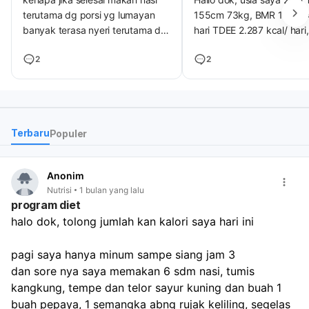
terutama dg porsi yg lumayan
155cm 73kg, BMR 1.663 k
banyak terasa nyeri terutama di
hari TDEE 2.287 kcal/ hari,
bagian betis dan paha, dan dada
defisit berapa asupan kalo
2
2
terasa sesak, bagaimana saran
harus saya kurangi?
makan yang benar untuk
keaadaan seperti ini
Terbaru
Populer
Anonim
Nutrisi
1 bulan yang lalu
program diet
halo dok, tolong jumlah kan kalori saya hari ini
pagi saya hanya minum sampe siang jam 3 
dan sore nya saya memakan 6 sdm nasi, tumis 
kangkung, tempe dan telor sayur kuning dan buah 1 
buah pepaya, 1 semangka abng rujak keliling, segelas 