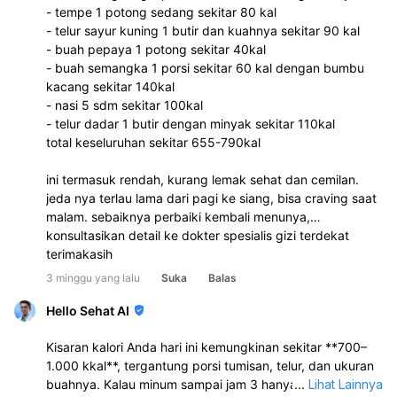
- ⁠tempe 1 potong sedang sekitar 80 kal
- ⁠telur sayur kuning 1 butir dan kuahnya sekitar 90 kal
- ⁠buah pepaya 1 potong sekitar 40kal
- ⁠buah semangka 1 porsi sekitar 60 kal dengan bumbu
kacang sekitar 140kal
- ⁠nasi 5 sdm sekitar 100kal
- ⁠telur dadar 1 butir dengan minyak sekitar 110kal
total keseluruhan sekitar 655-790kal
ini termasuk rendah, kurang lemak sehat dan cemilan.
jeda nya terlau lama dari pagi ke siang, bisa craving saat
malam. sebaiknya perbaiki kembali menunya,
konsultasikan detail ke dokter spesialis gizi terdekat
terimakasih
3 minggu yang lalu
Suka
Balas
Hello Sehat AI
Kisaran kalori Anda hari ini kemungkinan sekitar **700–
1.000 kkal**, tergantung porsi tumisan, telur, dan ukuran
buahnya. Kalau minum sampai jam 3 hanya air/kopi tanpa
...
Lihat Lainnya