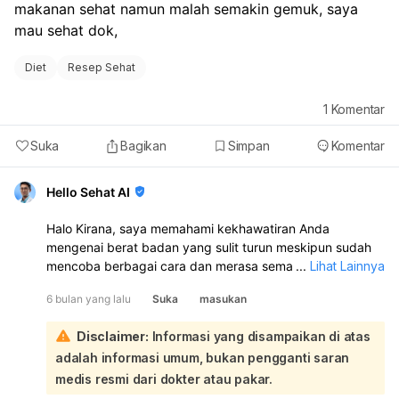
makanan sehat namun malah semakin gemuk, saya 
mau sehat dok, 
Diet
Resep Sehat
1
Komentar
Suka
Bagikan
Simpan
Komentar
Hello Sehat AI
Halo Kirana, saya memahami kekhawatiran Anda
mengenai berat badan yang sulit turun meskipun sudah
mencoba berbagai cara dan merasa semakin gemuk. Ini
...
Lihat Lainnya
adalah pengalaman yang umum dan bisa sangat
6 bulan yang lalu
Suka
masukan
membuat frustrasi:
Penting untuk diingat bahwa fokus tidak hanya pada
Disclaimer:
Informasi yang disampaikan di atas
angka di timbangan, tetapi juga pada gaya hidup sehat
adalah informasi umum, bukan pengganti saran
secara keseluruhan. Terkadang, perubahan komposisi
tubuh (misalnya, peningkatan massa otot) bisa membuat
medis resmi dari dokter atau pakar.
kita merasa lebih besar meskipun itu adalah tanda