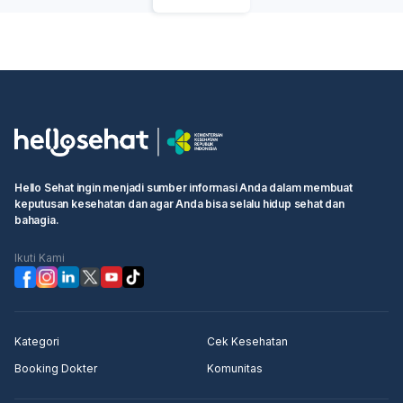
Olahraga Teratur:
Lakukan aktivitas fisik secara rutin,
setidaknya 30 menit setiap hari, seperti jalan kaki,
berenang, atau bersepeda. Mengenai penggunaan
fat
blocker
, informasi mengenai efek sampingnya
terhadap kehamilan tidak tersedia dalam konteks yang
diberikan. Penting untuk tidak mengonsumsi obat-
obatan tanpa konsultasi medis, terutama jika Anda
sedang merencanakan kehamilan atau sudah hamil,
karena dapat memiliki efek yang tidak diinginkan pada
Anda dan janin. Sebaiknya diskusikan pilihan
Hello Sehat ingin menjadi sumber informasi Anda dalam membuat
pengobatan dan manajemen berat badan dengan
keputusan kesehatan dan agar Anda bisa selalu hidup sehat dan
dokter atau ahli gizi untuk mendapatkan saran yang
bahagia.
paling aman dan efektif sesuai kondisi Anda.
Ikuti Kami
Kategori
Cek Kesehatan
Booking Dokter
Komunitas