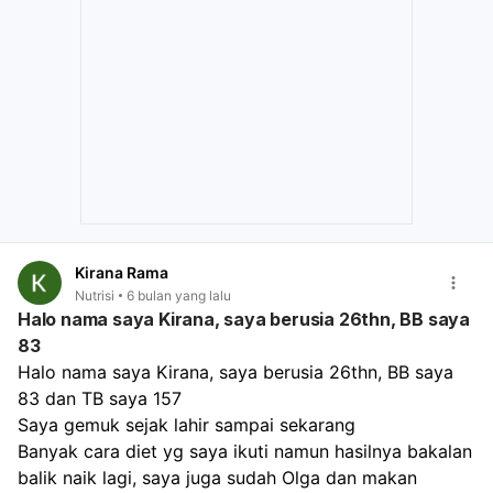
Ini tidak hanya membantu meningkatkan massa otot,
bisa menaikkan berat badan secara sehat tanpa harus
tetapi juga dapat merangsang nafsu makan Anda. Jika
mengeluarkan biaya yang terlalu besar.
Anda masih kesulitan atau ingin mendapatkan panduan
yang lebih spesifik dan disesuaikan dengan kondisi Anda,
disarankan untuk berkonsultasi dengan ahli gizi atau
dokter umum. Mereka dapat membantu mengidentifikasi
penyebab kesulitan Anda dan merencanakan strategi
penambahan berat badan yang paling tepat dan sehat.
Kirana Rama
Nutrisi
6 bulan yang lalu
Halo nama saya Kirana, saya berusia 26thn, BB saya
83
Halo nama saya Kirana, saya berusia 26thn, BB saya 
83 dan TB saya 157
Saya gemuk sejak lahir sampai sekarang 
Banyak cara diet yg saya ikuti namun hasilnya bakalan 
balik naik lagi, saya juga sudah Olga dan makan 