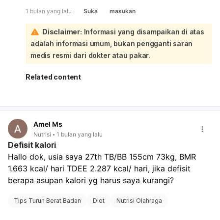
gula, kalorinya hampir nol:
1 bulan yang lalu
Suka
masukan
Perkiraan kasar:
Nasi 6 sdm
: sekitar
100–130 kkal
Disclaimer:
Informasi yang disampaikan di atas
Tumis kangkung
: sekitar
50–100 kkal
adalah informasi umum, bukan pengganti saran
Tempe
: sekitar
80–150 kkal
Telur + sayur kuning
: sekitar
90–150 kkal
medis resmi dari dokter atau pakar.
Pepaya + semangka + rujak
: sekitar
150–300 kkal
Americano
: sekitar
0–10 kkal
Related content
Nasi 5 sdm
: sekitar
80–110 kkal
Telur dadar
: sekitar
90–150 kkal
Jadi totalnya masih
tergolong
rendah sampai sedang
untuk satu hari.
Kalau tujuan Anda diet, ini bisa membantu defisit kalori,
Amel Ms
tapi tetap pastikan ada
protein, sayur, dan buah
yang
Nutrisi
1 bulan yang lalu
cukup supaya tidak lemas. Jika mau, saya bisa bantu
Defisit kalori
hitungkan lebih tepat kalau Anda sebutkan
jumlah
Hallo dok, usia saya 27th TB/BB 155cm 73kg, BMR 
telur, banyak tempe, dan apakah tumisnya pakai
1.663 kcal/ hari TDEE 2.287 kcal/ hari, jika defisit 
banyak minyak atau tidak
.
berapa asupan kalori yg harus saya kurangi?
Tips Turun Berat Badan
Diet
Nutrisi Olahraga