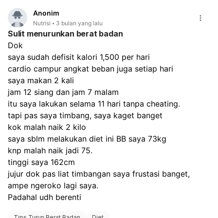
kalori.
Anonim
Pilih:
Protein rendah lemak seperti ikan, putih telur,
Nutrisi
3 bulan yang lalu
ayam tanpa kulit, tempe, tahu, dan kacang-kacangan.
Sulit menurunkan berat badan
Yoghurt juga dapat membantu.
Dok
Batasi Karbohidrat Tertentu:
Hindari karbohidrat
saya sudah defisit kalori 1,500 per hari
sederhana dan makanan tinggi kalori seperti makanan
cepat saji, makanan olahan, alkohol, minuman manis,
cardio campur angkat beban juga setiap hari
serta makanan berlemak tinggi. Batasi juga konsumsi
saya makan 2 kali
susu sapi dan olahannya.
jam 12 siang dan jam 7 malam
Atur Porsi dan Jadwal Makan:
Makanlah secara
itu saya lakukan selama 11 hari tanpa cheating.
teratur dengan porsi kecil 3-4 kali sehari, termasuk
tapi pas saya timbang, saya kaget banget
sarapan. Hindari melewatkan waktu makan dan batasi
kok malah naik 2 kilo
makan berat 3-4 jam sebelum tidur. Perhatikan tanda
saya sblm melakukan diet ini BB saya 73kg
kenyang dan lapar, makan hanya saat lapar dan
berhenti sebelum terlalu kenyang.
knp malah naik jadi 75.
Cukupi Kebutuhan Air:
Minum air yang cukup untuk
tinggi saya 162cm
membantu mengurangi rasa lapar palsu. Meskipun
jujur dok pas liat timbangan saya frustasi banget, 
Anda sudah rajin berjalan kaki, ahli gizi dapat
ampe ngeroko lagi saya.
membantu mengintegrasikan aktivitas fisik ini dengan
Padahal udh berenti
rencana diet Anda untuk hasil yang optimal dan
berkelanjutan.
Tips Turun Berat Badan
Diet