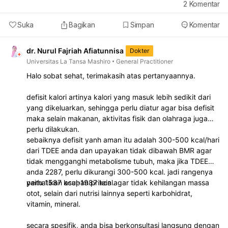
2
Komentar
Suka
Bagikan
Simpan
Komentar
dr. Nurul Fajriah Afiatunnisa
Dokter
Universitas La Tansa Mashiro
General Practitioner
Halo sobat sehat, terimakasih atas pertanyaannya.
defisit kalori artinya kalori yang masuk lebih sedikit dari
yang dikeluarkan, sehingga perlu diatur agar bisa defisit
maka selain makanan, aktivitas fisik dan olahraga juga
perlu dilakukan.
sebaiknya defisit yanh aman itu adalah 300-500 kcal/hari
dari TDEE anda dan upayakan tidak dibawah BMR agar
tidak mengganghi metabolisme tubuh, maka jika TDEE
anda 2287, perlu dikurangi 300-500 kcal. jadi rangenya
yaitu 1587 kcal-1987 kcal.
perhatikan asupan pritein agar tidak kehilangan massa
otot, selain dari nutrisi lainnya seperti karbohidrat,
vitamin, mineral.
secara spesifik, anda bisa berkonsultasi langsung dengan