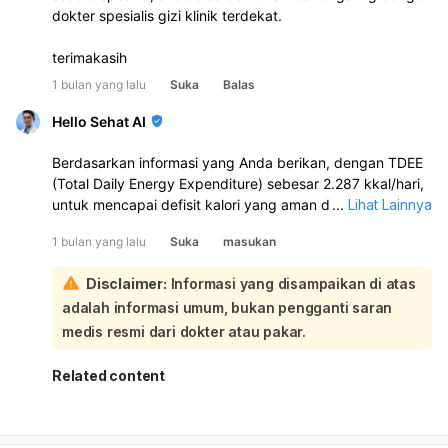
dokter spesialis gizi klinik terdekat.
terimakasih
1 bulan yang lalu
Suka
Balas
Hello Sehat AI
Berdasarkan informasi yang Anda berikan, dengan TDEE
(Total Daily Energy Expenditure) sebesar 2.287 kkal/hari,
untuk mencapai defisit kalori yang aman dan efektif,
...
Lihat Lainnya
Anda disarankan untuk mengurangi asupan kalori harian
1 bulan yang lalu
Suka
masukan
sekitar 500 kkal:
Ini berarti asupan kalori harian Anda sebaiknya sekitar
Disclaimer:
Informasi yang disampaikan di atas
2.287 kkal - 500 kkal = 1.787 kkal. Penting untuk diingat
adalah informasi umum, bukan pengganti saran
bahwa pengurangan kalori ini harus diimbangi dengan
pola makan sehat yang kaya sayuran, buah-buahan,
medis resmi dari dokter atau pakar.
daging rendah lemak, biji-bijian, dan produk susu rendah
lemak, serta rutin berolahraga untuk mendukung
Related content
pembakaran kalori. Untuk penyesuaian yang lebih
spesifik dan sesuai dengan kondisi kesehatan Anda,
sangat disarankan untuk berkonsultasi dengan ahli gizi