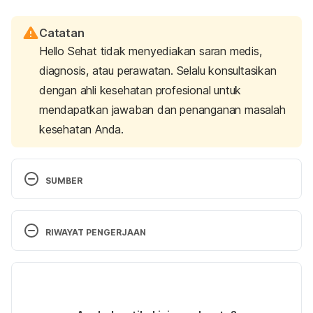
Catatan
Hello Sehat tidak menyediakan saran medis,
diagnosis, atau perawatan. Selalu konsultasikan
dengan ahli kesehatan profesional untuk
mendapatkan jawaban dan penanganan masalah
kesehatan Anda.
SUMBER
Sexually Transmitted Diseases (STDs) – Basic Fact 
Sheet
. Centers for Disease Control and Prevention. 
RIWAYAT PENGERJAAN
(2022). Retrieved 26 September 2022, from 
https://www.cdc.gov/std/syphilis/stdfact-
Versi Terbaru
syphilis.htm
04/10/2022
Syphilis
. NHS UK. (2022). Retrieved 26 September 
Ditulis oleh 
Satria Aji Purwoko