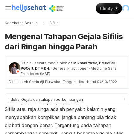
Kesehatan Seksual
Sifilis
Mengenal Tahapan Gejala Sifilis
dari Ringan hingga Parah
Ditinjau secara medis oleh
dr. Mikhael Yosia, BMedSci,
PGCert, DTM&H.
·
General Practitioner
·
Medicine Sans
Frontières (MSF)
Ditulis oleh
Satria Aji Purwoko
·
Tanggal diperbarui 04/10/2022
Indeks:
Gejala dan tahapan perkembangan
Sifilis pada otak, mata, dan telinga
Sifilis atau raja singa adalah penyakit kelamin yang
Sifilis kongenital
menyebabkan komplikasi jangka panjang bila tidak
diobati dengan benar. Tergantung pada tahapan
perkembangan penyakit, berikut beberapa gejala sifilis