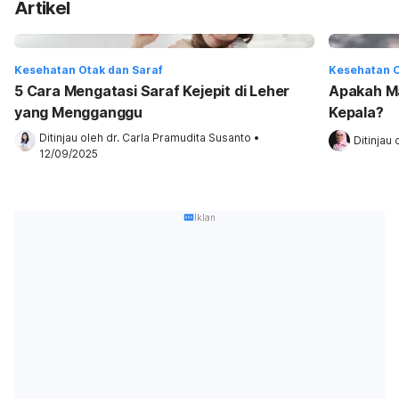
Artikel
Kesehatan Otak dan Saraf
Kesehatan O
5 Cara Mengatasi Saraf Kejepit di Leher
Apakah Ma
yang Mengganggu
Kepala?
Ditinjau oleh 
dr. Carla Pramudita Susanto
•
Ditinjau 
12/09/2025
Iklan