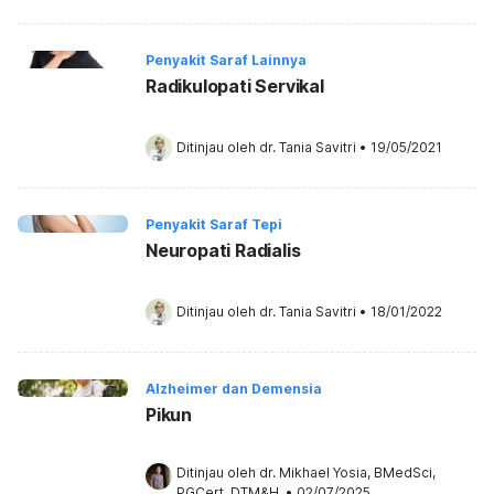
Penyakit Saraf Lainnya
Radikulopati Servikal
Ditinjau oleh 
dr. Tania Savitri
•
19/05/2021
Penyakit Saraf Tepi
Neuropati Radialis
Ditinjau oleh 
dr. Tania Savitri
•
18/01/2022
Alzheimer dan Demensia
Pikun
Ditinjau oleh 
dr. Mikhael Yosia, BMedSci, 
PGCert, DTM&H.
•
02/07/2025