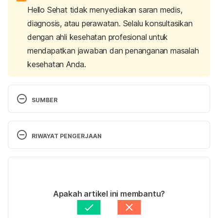
Hello Sehat tidak menyediakan saran medis,
diagnosis, atau perawatan. Selalu konsultasikan
dengan ahli kesehatan profesional untuk
mendapatkan jawaban dan penanganan masalah
kesehatan Anda.
SUMBER
Migraine and Diet. (2025). Retrieved 28 August 
2025, from 
RIWAYAT PENGERJAAN
https://americanmigrainefoundation.org/resource-
library/migraine-and-diet/
Versi Terbaru
Why Magnesium is Good for Brain Health. (n.d.). 
28/08/2025
Retrieved 28 August 2025, from 
Ditulis oleh 
Ihda Fadila
Apakah artikel ini membantu?
https://www.brainandlife.org/articles/why-
Ditinjau secara medis oleh
dr. Tania Savitri
magnesium-is-good-for-brain-health/
Diperbarui oleh: 
Ihda Fadila