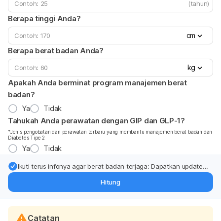
(tahun)
Berapa tinggi Anda?
cm
Berapa berat badan Anda?
kg
Apakah Anda berminat program manajemen berat
badan?
Ya
Tidak
Tahukah Anda perawatan dengan GIP dan GLP-1?
*Jenis pengobatan dan perawatan terbaru yang membantu manajemen berat badan dan
Diabetes Tipe 2
Ya
Tidak
Ikuti terus infonya agar berat badan terjaga: Dapatkan update
dari pakar mengenai dukungan dan perawatan berat badan
Hitung
langsung ke inbox Anda.
Catatan