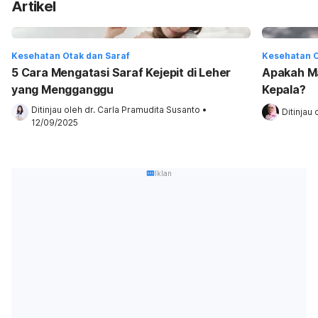
Artikel
Kesehatan Otak dan Saraf
Kesehatan O
5 Cara Mengatasi Saraf Kejepit di Leher
Apakah Ma
yang Mengganggu
Kepala?
Ditinjau oleh 
dr. Carla Pramudita Susanto
•
Ditinjau 
12/09/2025
Iklan