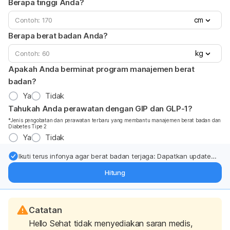
Berapa tinggi Anda?
cm
Berapa berat badan Anda?
kg
Apakah Anda berminat program manajemen berat
badan?
Ya
Tidak
Tahukah Anda perawatan dengan GIP dan GLP-1?
*Jenis pengobatan dan perawatan terbaru yang membantu manajemen berat badan dan
Diabetes Tipe 2
Ya
Tidak
Ikuti terus infonya agar berat badan terjaga: Dapatkan update
dari pakar mengenai dukungan dan perawatan berat badan
Hitung
langsung ke inbox Anda.
Catatan
Hello Sehat tidak menyediakan saran medis,