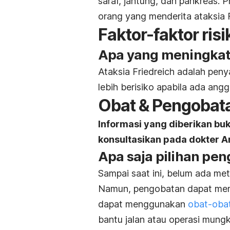
saraf, jantung, dan pankreas.
orang yang menderita ataksia F
Faktor-faktor risi
Apa yang meningkatk
Ataksia Friedreich adalah pen
lebih berisiko apabila ada ang
Obat & Pengobat
Informasi yang diberikan bu
konsultasikan pada dokter A
Apa saja pilihan pen
Sampai saat ini, belum ada me
Namun, pengobatan dapat memb
dapat menggunakan
obat-obat
bantu jalan atau operasi mungki