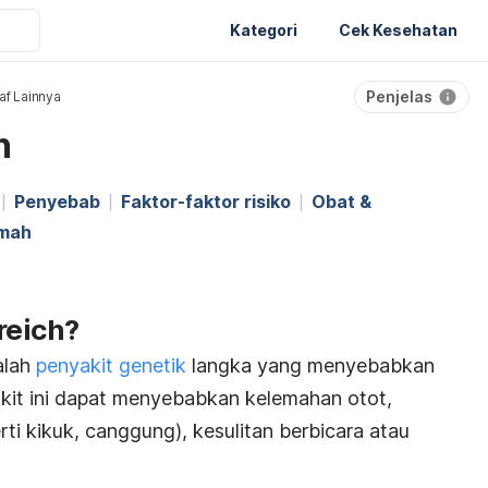
Kategori
Cek Kesehatan
Penjelas
af Lainnya
h
Penyebab
Faktor-faktor risiko
Obat &
umah
reich?
alah
penyakit genetik
langka yang menyebabkan
akit ini dapat menyebabkan kelemahan otot,
i kikuk, canggung), kesulitan berbicara atau