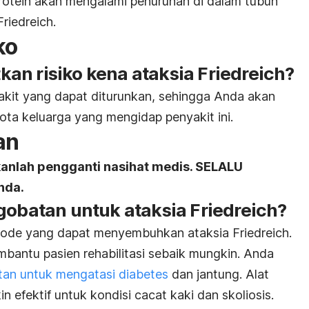
 Protein akan mengalami penurunan di dalam tubuh
riedreich.
ko
an risiko kena ataksia Friedreich?
yakit yang dapat diturunkan, sehingga Anda akan
gota keluarga yang mengidap penyakit ini.
an
kanlah pengganti nasihat medis. SELALU
nda.
gobatan untuk ataksia Friedreich?
tode yang dapat menyembuhkan ataksia Friedreich.
antu pasien rehabilitasi sebaik mungkin. Anda
an untuk mengatasi diabetes
dan jantung. Alat
n efektif untuk kondisi cacat kaki dan skoliosis.