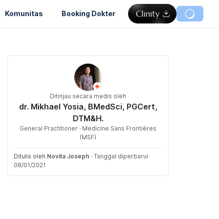
Komunitas
Booking Dokter
Ditinjau secara medis oleh
dr. Mikhael Yosia, BMedSci, PGCert,
DTM&H.
General Practitioner · Medicine Sans Frontières
(MSF)
Ditulis oleh
Novita Joseph
·
Tanggal diperbarui
08/01/2021