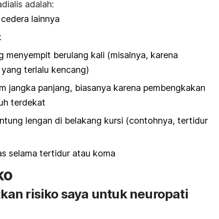
dialis adalah:
 cedera lainnya
k
 menyempit berulang kali (misalnya, karena
yang terlalu kencang)
am jangka panjang, biasanya karena pembengkakan
uh terdekat
ung lengan di belakang kursi (contohnya, tertidur
s selama tertidur atau koma
ko
an risiko saya untuk neuropati