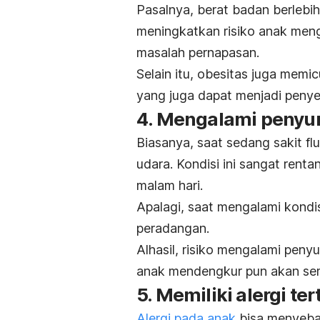
Pasalnya, berat badan berlebi
meningkatkan risiko anak men
masalah pernapasan.
Selain itu, obesitas juga memi
yang juga dapat menjadi peny
4. Mengalami penyu
Biasanya, saat sedang sakit f
udara. Kondisi ini sangat ren
malam hari.
Apalagi, saat mengalami kondis
peradangan.
Alhasil, risiko mengalami pe
anak mendengkur pun akan sem
5. Memiliki alergi te
Alergi pada anak
bisa menyeba