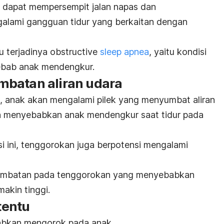
h dapat mempersempit jalan napas dan
galami gangguan tidur yang berkaitan dengan
cu terjadinya
obstructive
sleep apnea
,
yaitu kondisi
ebab anak mendengkur.
mbatan aliran udara
lu, anak akan mengalami pilek yang menyumbat aliran
tan menyebabkan anak mendengkur saat tidur pada
i ini, tenggorokan juga berpotensi mengalami
nyumbatan pada tenggorokan yang menyebabkan
akin tinggi.
rtentu
bkan mengorok pada anak.