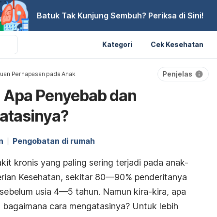
Batuk Tak Kunjung Sembuh? Periksa di Sini!
Kategori
Cek Kesehatan
Penjelas
uan Pernapasan pada Anak
 Apa Penyebab dan
atasinya?
n
Pengobatan di rumah
it kronis yang paling sering terjadi pada anak-
rian Kesehatan, sekitar 80—90% penderitanya
i sebelum usia 4—5 tahun. Namun k
ira-kira, apa
 bagaimana cara mengatasinya? Untuk lebih