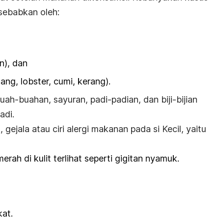
sebabkan oleh:
n), dan
ang, lobster, cumi, kerang).
ah-buahan, sayuran, padi-padian, dan biji-bijian
adi.
n
, gejala atau ciri alergi makanan pada
si Kecil
, yaitu
erah di kulit terlihat seperti gigitan nyamuk.
kat.