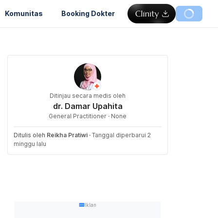
Komunitas
Booking Dokter
Ditinjau secara medis oleh
dr. Damar Upahita
General Practitioner · None
Ditulis oleh
Reikha Pratiwi
·
Tanggal diperbarui 2
minggu lalu
Iklan