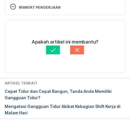
Clinic. (2022). Retrieved 16 September 2022, from 
RIWAYAT PENGERJAAN
https://www.mayoclinic.org/diseases-
conditions/sleep-disorders/symptoms-causes/syc-
Versi Terbaru
20354018
25/10/2022
Sleep Disorders | MedlinePlus
. Medlineplus.gov. 
Ditulis oleh 
Ihda Fadila
Apakah artikel ini membantu?
(2022). Retrieved 16 September 2022, from 
Fakta medis diperiksa oleh
Hello Sehat Medical 
https://medlineplus.gov/sleepdisorders.html
Review Team
Diperbarui oleh: 
Nanda Saputri
ARTIKEL TERKAIT
Cepat Tidur dan Cepat Bangun, Tanda Anda Memiliki
Gangguan Tidur?
Mengatasi Gangguan Tidur Akibat Kebagian Shift Kerja di
Malam Hari