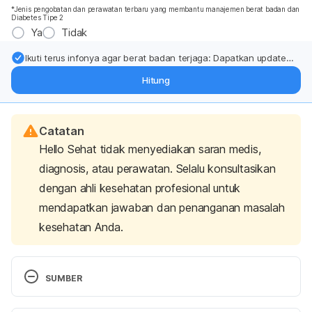
*Jenis pengobatan dan perawatan terbaru yang membantu manajemen berat badan dan
Diabetes Tipe 2
Ya
Tidak
Ikuti terus infonya agar berat badan terjaga: Dapatkan update
dari pakar mengenai dukungan dan perawatan berat badan
Hitung
langsung ke inbox Anda.
Catatan
Hello Sehat tidak menyediakan saran medis,
diagnosis, atau perawatan. Selalu konsultasikan
dengan ahli kesehatan profesional untuk
mendapatkan jawaban dan penanganan masalah
kesehatan Anda.
SUMBER
Sleep disorders – Symptoms and causes
. Mayo 