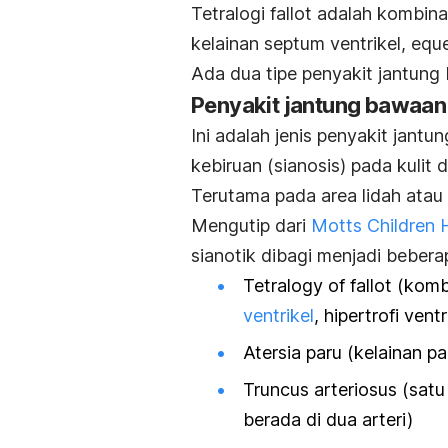
Tetralogi fallot adalah kombina
kelainan septum ventrikel, eque
Ada dua tipe penyakit jantung
Penyakit jantung bawaan b
Ini adalah jenis penyakit ja
kebiruan (sianosis) pada kulit d
Terutama pada area lidah atau
Mengutip dari
Motts Children 
sianotik dibagi menjadi beberap
Tetralogy of fallot (kom
ventrikel
, hipertrofi vent
Atersia paru (kelainan p
Truncus arteriosus (sat
berada di dua arteri)