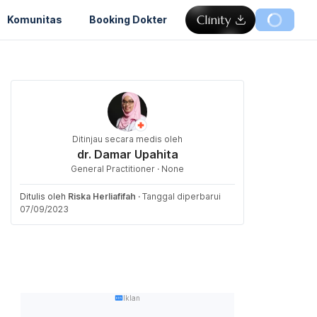
Komunitas
Booking Dokter
Ditinjau secara medis oleh
dr. Damar Upahita
General Practitioner · None
Ditulis oleh
Riska Herliafifah
·
Tanggal diperbarui
07/09/2023
Iklan