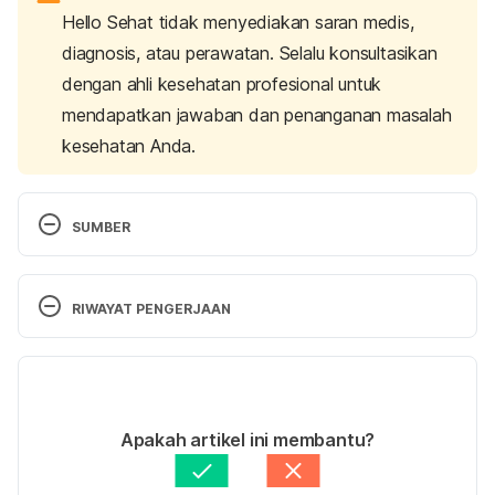
Hello Sehat tidak menyediakan saran medis,
diagnosis, atau perawatan. Selalu konsultasikan
dengan ahli kesehatan profesional untuk
mendapatkan jawaban dan penanganan masalah
kesehatan Anda.
SUMBER
Khanna, N., Chandramohan, K., Khaitan, B., & 
Singh, M. (2013). 
Post waxing folliculitis: a 
RIWAYAT PENGERJAAN
clinicopathological evaluation
. 
International Journal 
Of Dermatology
, 53(7), 849-854. doi: 
Versi Terbaru
10.1111/ijd.12056
31/01/2022
Folliculitis – Symptoms and causes. (2022). 
Ditulis oleh 
Larastining Retno Wulandari
Apakah artikel ini membantu?
Retrieved 21 January 2022, from 
Ditinjau secara medis oleh
dr. Andreas Wilson 
https://www.mayoclinic.org/diseases-
Setiawan, M.Kes.