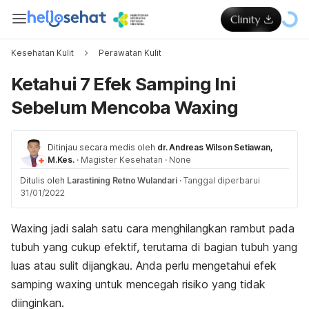
Kesehatan Kulit
Perawatan Kulit
Ketahui 7 Efek Samping Ini
Sebelum Mencoba Waxing
Ditinjau secara medis oleh
dr. Andreas Wilson Setiawan,
M.Kes.
·
Magister Kesehatan
·
None
Ditulis oleh
Larastining Retno Wulandari
·
Tanggal diperbarui
31/01/2022
Waxing
jadi salah satu cara menghilangkan rambut pada
tubuh yang cukup efektif, terutama di bagian tubuh yang
luas atau sulit dijangkau. Anda perlu mengetahui e
fek
samping
w
axing
untuk mencegah risiko yang tidak
diinginkan.